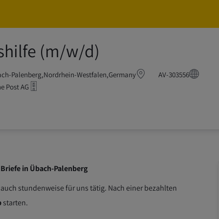
Skip to main content
Skip to main content
shilfe (m/w/d)
Postbote – Minijob / A
ch-Palenberg,Nordrhein-Westfalen,Germany
AV-303556
e Post AG
 Briefe in Übach-Palenberg
 auch stundenweise für uns tätig. Nach einer bezahlten
b
starten.