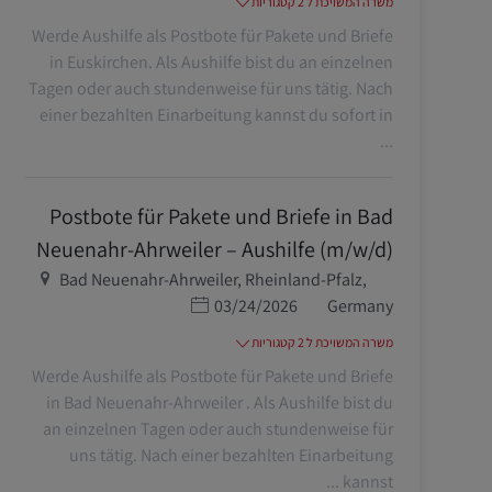
משרה המשויכת ל 2 קטגוריות
Werde Aushilfe als Postbote für Pakete und Briefe
in Euskirchen. Als Aushilfe bist du an einzelnen
Tagen oder auch stundenweise für uns tätig. Nach
einer bezahlten Einarbeitung kannst du sofort in
...
Postbote für Pakete und Briefe in Bad
Neuenahr-Ahrweiler – Aushilfe (m/w/d)
מיקום
Bad Neuenahr-Ahrweiler, Rheinland-Pfalz,
תאריך פרסום
03/24/2026
Germany
משרה המשויכת ל 2 קטגוריות
Werde Aushilfe als Postbote für Pakete und Briefe
in Bad Neuenahr-Ahrweiler . Als Aushilfe bist du
an einzelnen Tagen oder auch stundenweise für
uns tätig. Nach einer bezahlten Einarbeitung
kannst ...