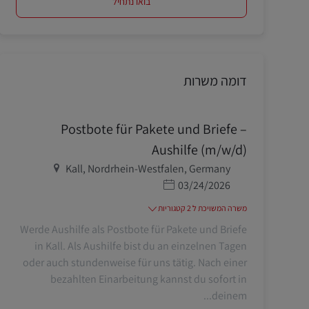
בואו נתחיל
דומה משרות
Postbote für Pakete und Briefe –
Aushilfe (m/w/d)
מיקום
Kall, Nordrhein-Westfalen, Germany
תאריך פרסום
03/24/2026
משרה המשויכת ל 2 קטגוריות
Werde Aushilfe als Postbote für Pakete und Briefe
in Kall. Als Aushilfe bist du an einzelnen Tagen
oder auch stundenweise für uns tätig. Nach einer
bezahlten Einarbeitung kannst du sofort in
deinem...