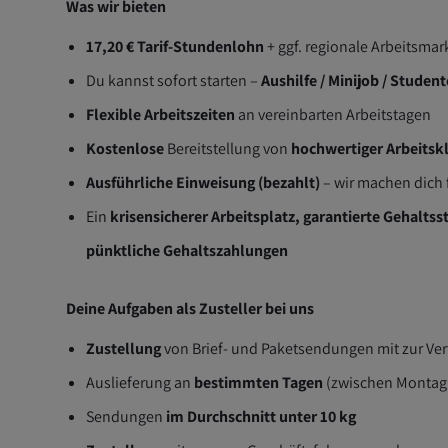
Was wir bieten
17,20 € Tarif-Stundenlohn
+ ggf. regionale Arbeitsmar
Du kannst sofort starten –
Aushilfe / Minijob / Studen
Flexible Arbeitszeiten
an vereinbarten Arbeitstagen
Kostenlose
Bereitstellung von
hochwertiger Arbeitsk
Ausführliche Einweisung (bezahlt)
– wir machen dich f
Ein
krisensicherer Arbeitsplatz, garantierte Gehaltss
pünktliche Gehaltszahlungen
Deine Aufgaben als Zusteller bei uns
Zustellung
von Brief- und Paketsendungen mit zur Verf
Auslieferung an
bestimmten Tagen
(zwischen Montag
Sendungen
im Durchschnitt unter 10 kg