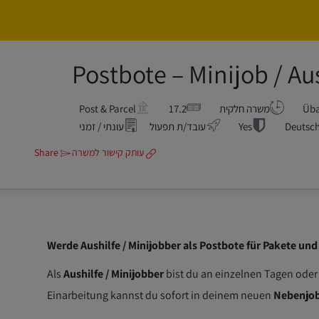
Postbote – Minijob / Au
Üba
משרה חלקית
17.2
Post & Parcel
Deutsch
Yes
עובד/ת תפעול
עונתי / זמני
עותק קישור למשרה
Share
Werde Aushilfe / Minijobber als Postbote für Pakete und
Als
Aushilfe / Minijobber
bist du an einzelnen Tagen oder
Einarbeitung kannst du sofort in deinem neuen
Nebenjo