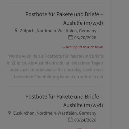
Postbote für Pakete und Briefe –
Aushilfe (m/w/d)
מיקום
Zülpich, Nordrhein-Westfalen, Germany
תאריך פרסום
03/20/2026
משרה המשויכת ל 2 קטגוריות
Werde Aushilfe als Postbote für Pakete und Briefe
in Zülpich. Als Aushilfe bist du an einzelnen Tagen
oder auch stundenweise für uns tätig. Nach einer
bezahlten Einarbeitung kannst du sofort in dei...
Postbote für Pakete und Briefe –
Aushilfe (m/w/d)
מיקום
Euskirchen, Nordrhein-Westfalen, Germany
תאריך פרסום
03/24/2026