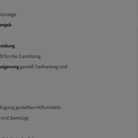
ktzulage
tenjob
leidung
it für die Zustellung
teigerung
gemäß Tarifvertrag und
ügung gestellten Hilfsmitteln
 und Samstag)