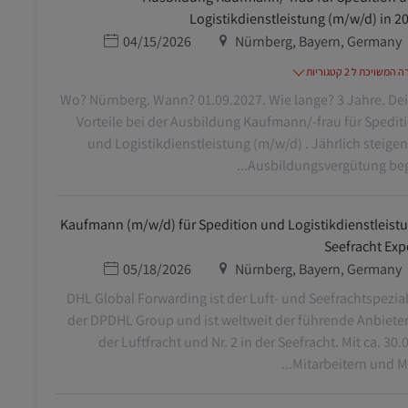
Logistikdienstleistung (m/w/d) in 2
מיקום
תאריך פרסום
04/15/2026
Nürnberg, Bayern, Germany
משויכת ל 2 קטגוריות
Wo? Nürnberg. Wann? 01.09.2027. Wie lange? 3 Jahre. De
Vorteile bei der Ausbildung Kaufmann/-frau für Spedit
und Logistikdienstleistung (m/w/d) . Jährlich steige
Ausbildungsvergütung begin
Kaufmann (m/w/d) für Spedition und Logistikdienstleist
Seefracht Exp
מיקום
תאריך פרסום
05/18/2026
Nürnberg, Bayern, Germany
DHL Global Forwarding ist der Luft- und Seefrachtspezial
der DPDHL Group und ist weltweit der führende Anbieter
der Luftfracht und Nr. 2 in der Seefracht. Mit ca. 30.
Mitarbeitern und Mita