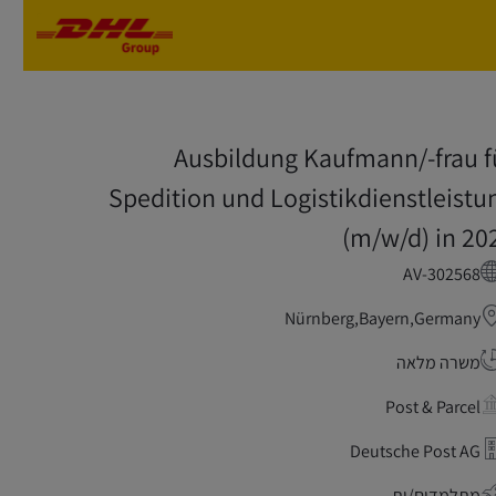
Skip to main content
Skip to main content
Ausbildung Kaufmann/-frau f
Spedition und Logistikdienstleistu
(m/w/d) in 20
AV-302568
Nürnberg,Bayern,Germany
משרה מלאה
Post & Parcel
Deutsche Post AG
מתלמדים/ות