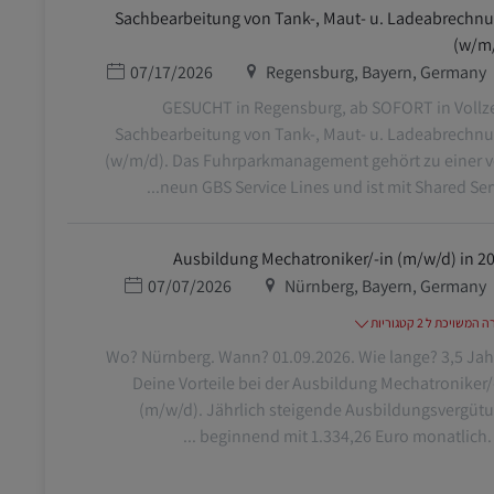
Sachbearbeitung von Tank-, Maut- u. Ladeabrechn
(w/m
מיקום
תאריך פרסום
07/17/2026
Regensburg, Bayern, Germany
GESUCHT in Regensburg, ab SOFORT in Vollze
Sachbearbeitung von Tank-, Maut- u. Ladeabrechn
(w/m/d). Das Fuhrparkmanagement gehört zu einer 
neun GBS Service Lines und ist mit Shared Servic
Ausbildung Mechatroniker/-in (m/w/d) in 2
מיקום
תאריך פרסום
07/07/2026
Nürnberg, Bayern, Germany
משויכת ל 2 קטגוריות
Wo? Nürnberg. Wann? 01.09.2026. Wie lange? 3,5 Jah
Deine Vorteile bei der Ausbildung Mechatroniker/
(m/w/d). Jährlich steigende Ausbildungsvergüt
beginnend mit 1.334,26 Euro monatlich. 27 