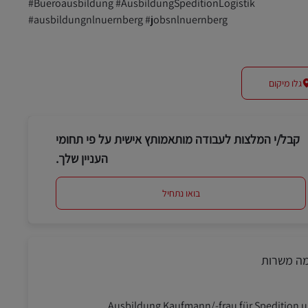
#Bueroausbildung #AusbildungSpeditionLogistik
#ausbildungnlnuernberg #jobsnlnuernberg
גלו מיקום
קבל/י המלצות לעבודה מותאמותץ אישית על פי תחומי
העניין שלך.
בואו נתחיל
מה משרות
Ausbildung Kaufmann/-frau für Spedition 