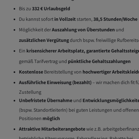
Bis zu
332 € Urlaubsgeld
Du kannst sofort
in Vollzeit
starten,
38,5 Stunden/Woche
Möglichkeit der
Auszahlung von Überstunden
und
zusätzlichen Vergütung
durch bspw. freiwillige Rufbereits
Ein
krisensicherer Arbeitsplatz, garantierte Gehaltsstei
gemäß Tarifvertrag und
pünktliche Gehaltszahlungen
Kostenlose
Bereitstellung von
hochwertiger Arbeitsklei
Ausführliche Einweisung (bezahlt)
– wir machen dich fit f
Zustellung
Unbefristete Übernahme
und
Entwicklungsmöglichkeit
(bspw. StandortleiterIn) bei guten Leistungen und offene
Positionen
möglich
Attraktive Mitarbeiterangebote
wie z.B. arbeitgeberfinanz
betriebliche Altersvorsorge, Fahrradleasing, Rabatte bei