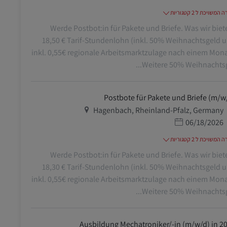
משויכת ל 2 קטגוריות
Werde Postbot:in für Pakete und Briefe. Was wir biet
18,50 € Tarif-Stundenlohn (inkl. 50% Weihnachtsgeld 
inkl. 0,55€ regionale Arbeitsmarktzulage nach einem Mona
Weitere 50% Weihnachtsgel
Postbote für Pakete und Briefe (m/w
מיקום
Hagenbach, Rheinland-Pfalz, Germany
תאריך פרסום
06/18/2026
משויכת ל 2 קטגוריות
Werde Postbot:in für Pakete und Briefe. Was wir biet
18,30 € Tarif-Stundenlohn (inkl. 50% Weihnachtsgeld 
inkl. 0,55€ regionale Arbeitsmarktzulage nach einem Mona
Weitere 50% Weihnachtsgel
Ausbildung Mechatroniker/-in (m/w/d) in 2