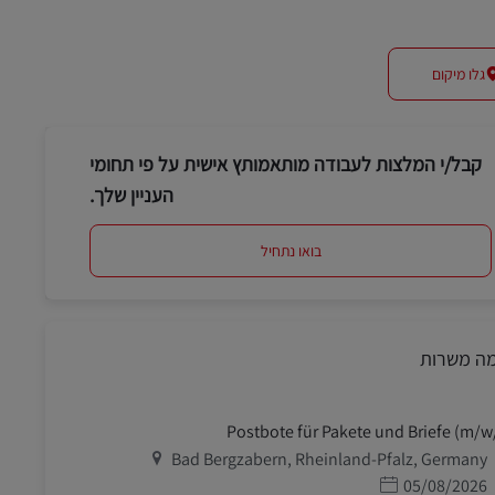
גלו מיקום
קבל/י המלצות לעבודה מותאמותץ אישית על פי תחומי
העניין שלך.
בואו נתחיל
מה משרות
Postbote für Pakete und Briefe (m/w
מיקום
Bad Bergzabern, Rheinland-Pfalz, Germany
תאריך פרסום
05/08/2026