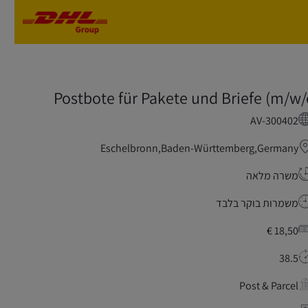
Skip to main content
Skip to main content
Postbote für Pakete und Briefe (m/w/
AV-300402
Eschelbronn,Baden-Württemberg,Germany
משרה מלאה
משמרות בוקר בלבד
18,50 €
38.5
Post & Parcel