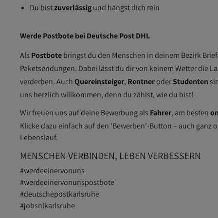
Du bist
zuverlässig
und hängst dich rein
Werde Postbote bei Deutsche Post DHL
Als
Postbote
bringst du den Menschen in deinem Bezirk Brief
Paketsendungen. Dabei lässt du dir von keinem Wetter die L
verderben. Auch
Quereinsteiger
,
Rentner
oder
Studenten
si
uns herzlich willkommen, denn du zählst, wie du bist!
Wir freuen uns auf deine Bewerbung als
Fahrer
, am besten
on
Klicke dazu einfach auf den 'Bewerben'-Button – auch ganz 
Lebenslauf.
MENSCHEN VERBINDEN, LEBEN VERBESSERN
#werdeeinervonuns
#werdeeinervonunspostbote
#deutschepostkarlsruhe
#jobsnlkarlsruhe