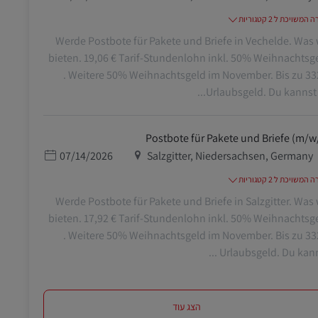
משויכת ל 2 קטגוריות
Werde Postbote für Pakete und Briefe in Vechelde. Was 
bieten. 19,06 € Tarif-Stundenlohn inkl. 50% Weihnachtsg
. Weitere 50% Weihnachtsgeld im November. Bis zu 33
Urlaubsgeld. Du kannst so
Postbote für Pakete und Briefe (m/w
מיקום
תאריך פרסום
07/14/2026
Salzgitter, Niedersachsen, Germany
משויכת ל 2 קטגוריות
Werde Postbote für Pakete und Briefe in Salzgitter. Was 
bieten. 17,92 € Tarif-Stundenlohn inkl. 50% Weihnachtsg
. Weitere 50% Weihnachtsgeld im November. Bis zu 33
Urlaubsgeld. Du kannst 
הצג עוד