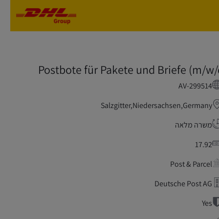
Skip to main content
Skip to main content
Postbote für Pakete und Briefe (m/w/
AV-299514
Salzgitter,Niedersachsen,Germany
משרה מלאה
17.92
Post & Parcel
Deutsche Post AG
Yes