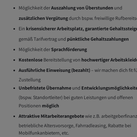
Möglichkeit der
Auszahlung von Überstunden
und
zusätzlichen Vergütung
durch bspw. freiwillige Rufbereits
Ein
krisensicherer Arbeitsplatz, garantierte Gehaltsstei
gemäß Tarifvertrag und
pünktliche Gehaltszahlungen
Möglichkeit der
Sprachförderung
Kostenlose
Bereitstellung von
hochwertiger Arbeitsklei
Ausführliche Einweisung (bezahlt)
– wir machen dich fit f
Zustellung
Unbefristete Übernahme
und
Entwicklungsmöglichkeit
(bspw. Standortleiter) bei guten Leistungen und offenen
Positionen
möglich
Attraktive Mitarbeiterangebote
wie z.B. arbeitgeberfinanz
betriebliche Altersvorsorge, Fahrradleasing, Rabatte bei
Mobilfunkanbietern, etc.