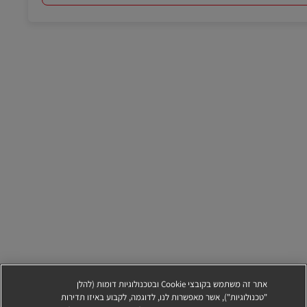
אתר זה משתמש בקובצי Cookie ובטכנולוגיות דומות (להלן
"טכנולוגיות"), אשר מאפשרות לנו, לדוגמה, לקבוע באיזו תדירות