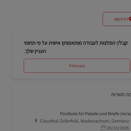
גלו מיקום
קבל/י המלצות לעבודה מותאמותץ אישית על פי תחומי
העניין שלך.
בואו נתחיל
מה משרות
Postbote für Pakete und Briefe (m/w
מיקום
Clausthal-Zellerfeld, Niedersachsen, Germany
תאריך פרסום
05/15/2026