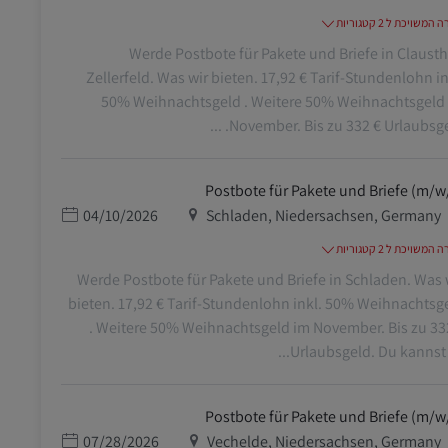
משויכת ל 2 קטגוריות
Werde Postbote für Pakete und Briefe in Clausth
Zellerfeld. Was wir bieten. 17,92 € Tarif-Stundenlohn in
50% Weihnachtsgeld . Weitere 50% Weihnachtsgeld
November. Bis zu 332 € Urlaubsgeld. 
Postbote für Pakete und Briefe (m/w
מיקום
תאריך פרסום
04/10/2026
Schladen, Niedersachsen, Germany
משויכת ל 2 קטגוריות
Werde Postbote für Pakete und Briefe in Schladen. Was 
bieten. 17,92 € Tarif-Stundenlohn inkl. 50% Weihnachtsg
. Weitere 50% Weihnachtsgeld im November. Bis zu 33
Urlaubsgeld. Du kannst so
Postbote für Pakete und Briefe (m/w
מיקום
תאריך פרסום
07/28/2026
Vechelde, Niedersachsen, Germany