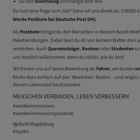
Du bist
zuverlässig
und hängst dich rein
Du hast eine frage zum Job? Dann ruf uns direkt an: 039205 
Werde Postbote bei Deutsche Post DHL
Als
Postbote
bringst du den Menschen in deinem Bezirk Brief
Paketsendungen. Dabei lässt du dir von keinem Wetter die L
verderben. Auch
Quereinsteiger
,
Rentner
oder
Studenten
si
uns herzlich willkommen, denn du zählst, wie du bist!
Wir freuen uns auf deine Bewerbung als
Fahrer
, am besten
on
Klicke dazu einfach auf den 'Bewerben'-Button – und vergiss 
deinen Lebenslauf hochzuladen.
MENSCHEN VERBINDEN, LEBEN VERBESSERN
#werdeeinervonuns
#werdeeinervonunspostbote
#jobsNLMagdeburg
#zsplbs