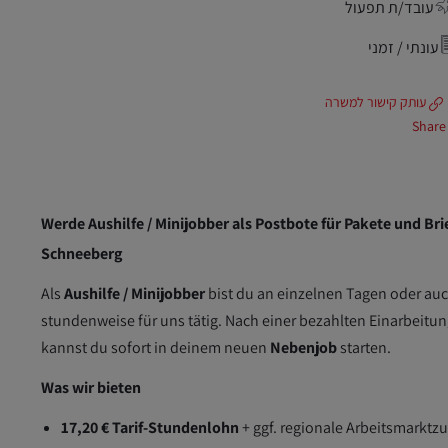
עובד/ת תפעול
עונתי / זמני
עותק קישור למשרה
Share
Werde Aushilfe / Minijobber als Postbote für Pakete und Brie
Schneeberg
Als
Aushilfe / Minijobber
bist du an einzelnen Tagen oder au
stundenweise für uns tätig. Nach einer bezahlten Einarbeitu
kannst du sofort in deinem neuen
Nebenjob
starten.
Was wir bieten
17,20 € Tarif-Stundenlohn
+ ggf. regionale Arbeitsmarktz