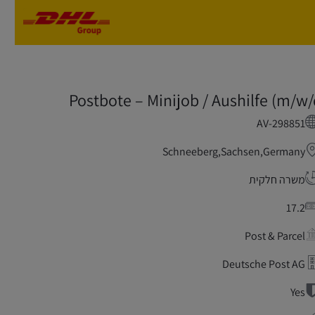
Skip to main content
Skip to main content
Postbote – Minijob / Aushilfe (m/w/
AV-298851
Schneeberg,Sachsen,Germany
משרה חלקית
17.2
Post & Parcel
Deutsche Post AG
Yes