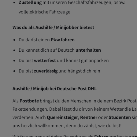
Zustellung
mit unseren Geschäftsfahrzeugen, bspw.
vollelektrische Fahrzeuge
Was du als Aushilfe / Minijobber bietest
Du darfst einen
Pkw fahren
Du kannst dich auf Deutsch
unterhalten
Du bist
wetterfest
und kannst gut anpacken
Du bist
zuverlässig
und hängst dich rein
Aushilfe / Minijob bei Deutsche Post DHL
Als
Postbote
bringst du den Menschen in deinem Bezirk Post
Paketsendungen. Dabei lässt du dir von keinem Wetter die L
verderben. Auch
Quereinsteiger
,
Rentner
oder
Studenten
si
uns herzlich willkommen, denn du zählst, wie du bist!
Wir freuen uns auf deine Bewerbung als
Fahrer
, am besten
on