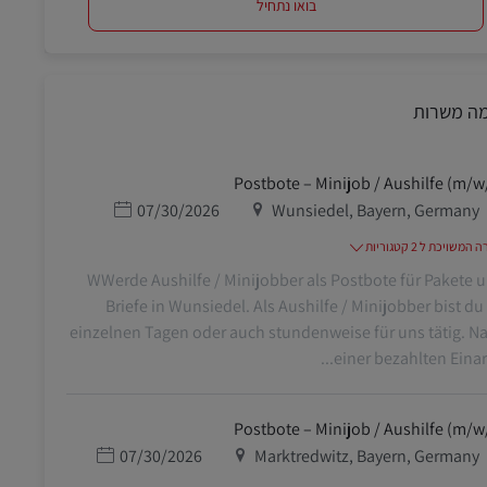
בואו נתחיל
מה משרות
Postbote – Minijob / Aushilfe (m/w
מיקום
תאריך פרסום
07/30/2026
Wunsiedel, Bayern, Germany
משויכת ל 2 קטגוריות
WWerde Aushilfe / Minijobber als Postbote für Pakete 
Briefe in Wunsiedel. Als Aushilfe / Minijobber bist du
einzelnen Tagen oder auch stundenweise für uns tätig. N
einer bezahlten Einarbe
Postbote – Minijob / Aushilfe (m/w
מיקום
תאריך פרסום
07/30/2026
Marktredwitz, Bayern, Germany