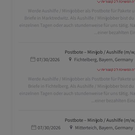
משויכת ל 2 קטגוריות
Werde Aushilfe / Minijobber als Postbote für Pakete 
Briefe in Marktredwitz. Als Aushilfe / Minijobber bist du
einzelnen Tagen oder auch stundenweise für uns tätig. N
einer bezahlten Einar
Postbote – Minijob / Aushilfe (m/w
מיקום
תאריך פרסום
07/30/2026
Fichtelberg, Bayern, Germany
משויכת ל 2 קטגוריות
Werde Aushilfe / Minijobber als Postbote für Pakete 
Briefe in Fichtelberg. Als Aushilfe / Minijobber bist du
einzelnen Tagen oder auch stundenweise für uns tätig. N
einer bezahlten Einarb
Postbote – Minijob / Aushilfe (m/w
מיקום
תאריך פרסום
07/30/2026
Mitterteich, Bayern, Germany