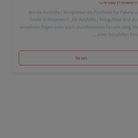
משויכת ל 2 קטגוריות
Werde Aushilfe / Minijobber als Postbote für Pakete 
Briefe in Mitterteich. Als Aushilfe / Minijobber bist du
einzelnen Tagen oder auch stundenweise für uns tätig. N
einer bezahlten Einarb
הצג עוד