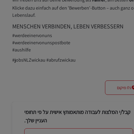
Klicke dazu einfach auf den 'Bewerben'-Button – auch ganz 
Lebenslauf.
MENSCHEN VERBINDEN, LEBEN VERBESSERN
#werdeeinervonuns
#werdeeinervonunspostbote
#aushilfe
#jobsNLZwickau #abrufzwickau
גלו מיקום
קבל/י המלצות לעבודה מותאמותץ אישית על פי תחומי
העניין שלך.