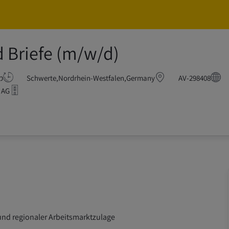
Skip to main content
Skip to main content
d Briefe (m/w/d)
Postbote für Pakete und
AV-298408
Schwerte,Nordrhein-Westfalen,Germany
מ
 AG
nd regionaler Arbeitsmarktzulage