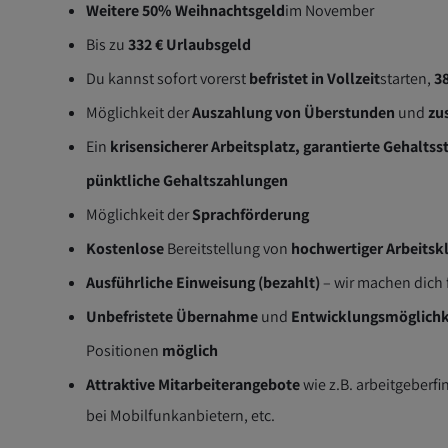
Weitere 50% Weihnachtsgeld
im November
Bis zu
332 € Urlaubsgeld
Du kannst sofort vorerst
befristet in Vollzeit
starten,
38
Möglichkeit der
Auszahlung von Überstunden
und
zu
Ein
krisensicherer Arbeitsplatz, garantierte Gehaltss
pünktliche Gehaltszahlungen
Möglichkeit der
Sprachförderung
Kostenlose
Bereitstellung von
hochwertiger Arbeitsk
Ausführliche Einweisung (bezahlt)
– wir machen dich f
Unbefristete Übernahme
und
Entwicklungsmöglichk
Positionen
möglich
Attraktive Mitarbeiterangebote
wie z.B. arbeitgeberfi
bei Mobilfunkanbietern, etc.