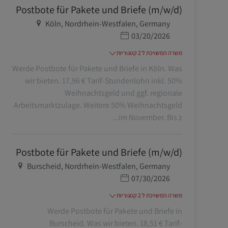
Postbote für Pakete und Briefe (m/w/d)
מיקום
Köln, Nordrhein-Westfalen, Germany
תאריך פרסום
03/20/2026
משרה המשויכת ל 2 קטגוריות
Werde Postbote für Pakete und Briefe in Köln. Was
wir bieten. 17,96 € Tarif-Stundenlohn inkl. 50%
Weihnachtsgeld und ggf. regionale
Arbeitsmarktzulage. Weitere 50% Weihnachtsgeld
im November. Bis z...
Postbote für Pakete und Briefe (m/w/d)
מיקום
Burscheid, Nordrhein-Westfalen, Germany
תאריך פרסום
07/30/2026
משרה המשויכת ל 2 קטגוריות
Werde Postbote für Pakete und Briefe in
Burscheid. Was wir bieten. 18,51 € Tarif-