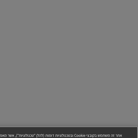
אתר זה משתמש בקובצי Cookie ובטכנולוגיות דומות (להלן "טכנול