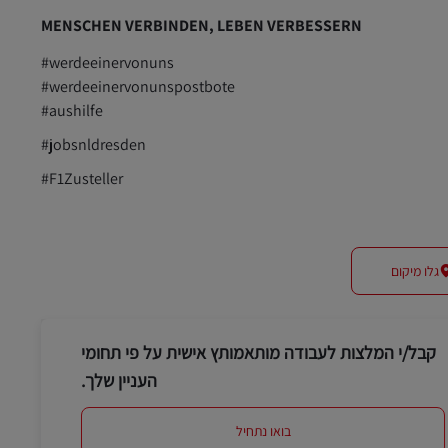
MENSCHEN VERBINDEN, LEBEN VERBESSERN
#werdeeinervonuns
#werdeeinervonunspostbote
#aushilfe
#jobsnldresden
#F1Zusteller
גלו מיקום
קבל/י המלצות לעבודה מותאמותץ אישית על פי תחומי
העניין שלך.
בואו נתחיל