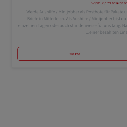
משויכת ל 2 קטגוריות
Werde Aushilfe / Minijobber als Postbote für Pakete 
Briefe in Mitterteich. Als Aushilfe / Minijobber bist du
einzelnen Tagen oder auch stundenweise für uns tätig. N
einer bezahlten Einarb
הצג עוד