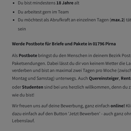
Du bist mindestens
18 Jahre
alt
Du arbeitest gern im Team
Du möchtest als Abrufkraft an einzelnen Tagen (
max.2
) tä
sein
Werde Postbote für Briefe und Pakete in 01796 Pirna
Als
Postbote
bringst du den Menschen in deinem Bezirk Post
Paketsendungen. Dabei lässt du dir von keinem Wetter die L
verderben und bist an maximal zwei Tagen pro Woche (zwisc
Montag und Samstag) unterwegs. Auch
Quereinsteiger
,
Rent
oder
Studenten
sind bei uns herzlich willkommen, denn du z
wie du bist!
Wir freuen uns auf deine Bewerbung, ganz einfach
online!
Kl
dazu einfach auf den Button 'Jetzt Bewerben' - auch ganz oh
Lebenslauf.