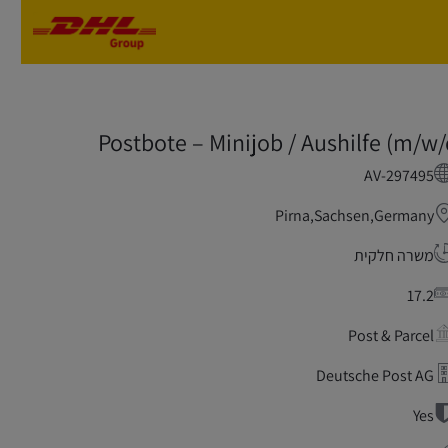
Skip to main content
Skip to main content
Postbote – Minijob / Aushilfe (m/w/
AV-297495
Pirna,Sachsen,Germany
משרה חלקית
17.2
Post & Parcel
Deutsche Post AG
Yes