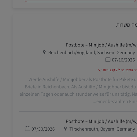
מה משרות
Postbote – Minijob / Aushilfe (m/w
מיקום
Reichenbach/Vogtland, Sachsen, Germany
תאריך פרסום
07/16/2026
משויכת ל 2 קטגוריות
Werde Aushilfe / Minijobber als Postbote für Pakete 
Briefe in Reichenbach. Als Aushilfe / Minijobber bist du
einzelnen Tagen oder auch stundenweise für uns tätig. N
einer bezahlten Einarb
Postbote – Minijob / Aushilfe (m/w
מיקום
תאריך פרסום
07/30/2026
Tirschenreuth, Bayern, Germany