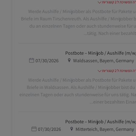
משויכת ל 2 קטגוריות
Werde Aushilfe / Minijobber als Postbote für Pakete 
Briefe im Raum Tirschenreuth. Als Aushilfe / Minijobber b
du an einzelnen Tagen oder auch stundenweise für 
tätig. Nach einer bezahlten
Postbote – Minijob / Aushilfe (m/w
מיקום
תאריך פרסום
07/30/2026
Waldsassen, Bayern, Germany
משויכת ל 2 קטגוריות
Werde Aushilfe / Minijobber als Postbote für Pakete 
Briefe in Waldsassen. Als Aushilfe / Minijobber bist du
einzelnen Tagen oder auch stundenweise für uns tätig. N
einer bezahlten Einarbe
Postbote – Minijob / Aushilfe (m/w
מיקום
תאריך פרסום
07/30/2026
Mitterteich, Bayern, Germany