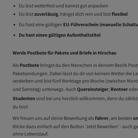
Du bist wetterfest und kannst gut anpacken
Du bist
zuverlässig
, hängst dich rein und bist
flexibel
Du hast eine gültigen
EU-Führerschei
n (manuelle Schalt
Du hast einen gültigen Aufenthaltstitel
Werde Postbote für Pakete und Briefe in Hirschau
Als
Postbote
bringst du den Menschen in deinem Bezirk Post
Paketsendungen. Dabei lässt du dir von keinem Wetter die L
verderben und bist fünf Werktage pro Woche (zwischen Mon
und Samstag) unterwegs. Auch
Quereinsteiger
,
Rentner
ode
Studenten
sind bei uns herzlich willkommen, denn du zählst
du bist!
Wir freuen uns auf deine Bewerbung als
Fahrer
, am besten
on
Klicke dazu einfach auf den Button 'Jetzt Bewerben' - auch g
ohne Lebenslauf.