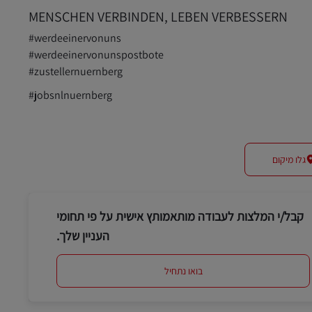
MENSCHEN VERBINDEN, LEBEN VERBESSERN
#werdeeinervonuns
#werdeeinervonunspostbote
#zustellernuernberg
#jobsnlnuernberg
גלו מיקום
קבל/י המלצות לעבודה מותאמותץ אישית על פי תחומי
העניין שלך.
בואו נתחיל