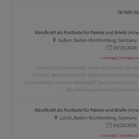
מה משרות
Abrufkraft als Postbote für Pakete und Briefe (m/w
מיקום
Süßen, Baden-Württemberg, Germany
תאריך פרסום
03/20/2026
משויכת ל 2 קטגוריות
Du bist Schüler (m/w/d), Student (m/w/d), Hausfr
(m/w/d), Rentner (m/w/d), Selbstständig (m/w/d) o
suchst einfach so einen Nebenjob? Dann komm zu uns 
Abrufkraft und unterstütze uns an ein
Abrufkraft als Postbote für Pakete und Briefe (m/w
מיקום
Lorch, Baden-Württemberg, Germany
תאריך פרסום
03/20/2026
משויכת ל 2 קטגוריות