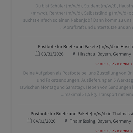
Du bist Schüler (m/w/d), Student (m/w/d), Hausfr
(m/w/d), Rentner (m/w/d), Selbstständig (m/w/d) o
suchst einfach so einen Nebenjob? Dann komm zu uns 
Abrufkraft und unterstütze uns an ein
Postbote für Briefe und Pakete (m/w/d) in Hirsc
מיקום
תאריך פרסום
03/31/2026
Hirschau, Bayern, Germany
משויכת ל 2 קטגוריות
Deine Aufgaben als Postbote bei uns Zustellung von Bri
und Paketsendungen. Auslieferung an 5 Werkta
(zwischen Montag und Samstag). Heben von Sendungen 
maximal 31,5 kg. Transport mit einem
Postbote für Briefe und Pakete(m/w/d) in Thalmäss
מיקום
תאריך פרסום
04/01/2026
Thalmässing, Bayern, Germany
משויכת ל 2 קטגוריות