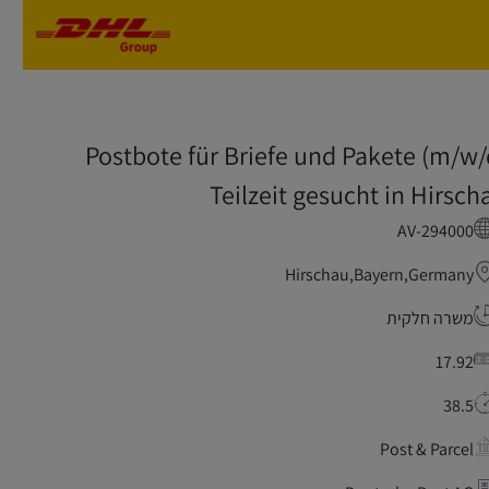
Skip to main content
Skip to main content
Postbote für Briefe und Pakete (m/w/
Teilzeit gesucht in Hirsch
AV-294000
Hirschau,Bayern,Germany
משרה חלקית
17.92
38.5
Post & Parcel