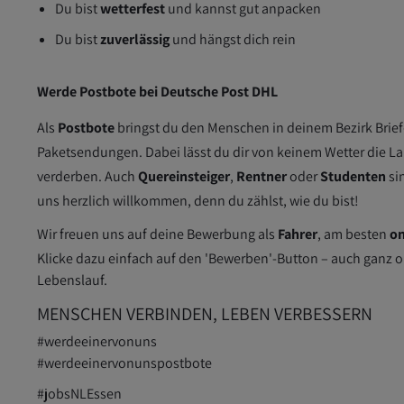
Du bist
wetterfest
und kannst gut anpacken
Du bist
zuverlässig
und hängst dich rein
Werde Postbote bei Deutsche Post DHL
Als
Postbote
bringst du den Menschen in deinem Bezirk Brief
Paketsendungen. Dabei lässt du dir von keinem Wetter die L
verderben. Auch
Quereinsteiger
,
Rentner
oder
Studenten
si
uns herzlich willkommen, denn du zählst, wie du bist!
Wir freuen uns auf deine Bewerbung als
Fahrer
, am besten
on
Klicke dazu einfach auf den 'Bewerben'-Button – auch ganz 
Lebenslauf.
MENSCHEN VERBINDEN, LEBEN VERBESSERN
#werdeeinervonuns
#werdeeinervonunspostbote
#jobsNLEssen