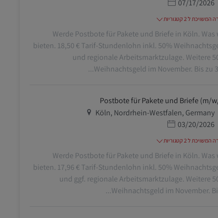
תאריך פרסום
07/17/2026
משויכת ל 2 קטגוריות
Werde Postbote für Pakete und Briefe in Köln. Was 
bieten. 18,50 € Tarif-Stundenlohn inkl. 50% Weihnachtsg
und regionale Arbeitsmarktzulage. Weitere 
Weihnachtsgeld im November. Bis zu 332
Postbote für Pakete und Briefe (m/w
מיקום
Köln, Nordrhein-Westfalen, Germany
תאריך פרסום
03/20/2026
משויכת ל 2 קטגוריות
Werde Postbote für Pakete und Briefe in Köln. Was 
bieten. 17,96 € Tarif-Stundenlohn inkl. 50% Weihnachtsg
und ggf. regionale Arbeitsmarktzulage. Weitere 
Weihnachtsgeld im November. Bis z