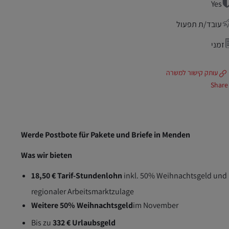
Yes
עובד/ת תפעול
זמני
עותק קישור למשרה
Share
Werde Postbote für Pakete und Briefe in Menden
Was wir bieten
18,50 € Tarif-Stundenlohn
inkl. 50% Weihnachtsgeld und
regionaler Arbeitsmarktzulage
Weitere 50% Weihnachtsgeld
im November
Bis zu
332 € Urlaubsgeld