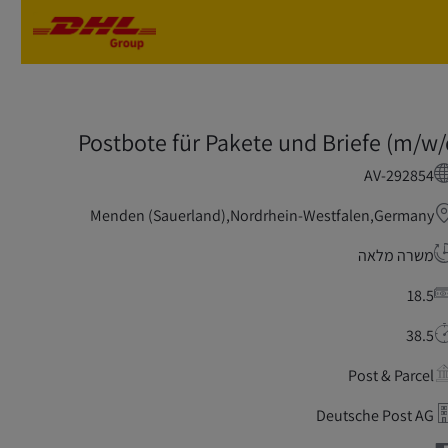
Skip to main content
Skip to main content
Postbote für Pakete und Briefe (m/w/
AV-292854
Menden (Sauerland),Nordrhein-Westfalen,Germany
משרה מלאה
18.5
38.5
Post & Parcel
Deutsche Post AG