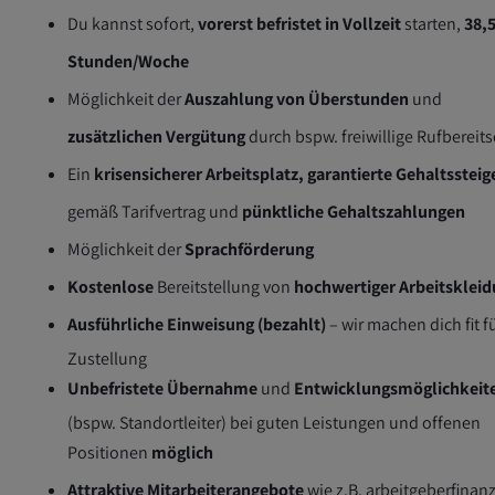
Du kannst sofort,
vorerst b
efristet in Vollzeit
starten,
38,
Stunden/Woche
Möglichkeit der
Auszahlung von Überstunden
und
zusätzlichen Vergütung
durch bspw. freiwillige Rufbereits
Ein
krisensicherer Arbeitsplatz, garantierte Gehaltsstei
gemäß Tarifvertrag und
pünktliche Gehaltszahlungen
Möglichkeit der
Sprachförderung
Kostenlose
Bereitstellung von
hochwertiger Arbeitsklei
Ausführliche Einweisung (bezahlt)
– wir machen dich fit f
Zustellung
Unbefristete Übernahme
und
Entwicklungsmöglichkeit
(bspw. Standortleiter) bei guten Leistungen und offenen
Positionen
möglich
Attraktive Mitarbeiterangebote
wie z.B. arbeitgeberfinanz