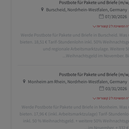
Postbote für Pakete und Briefe (m/w
מיקום
Burscheid, Nordrhein-Westfalen, Germany
תאריך פרסום
07/30/2026
משויכת ל 2 קטגוריות
Werde Postbote für Pakete und Briefe in Burscheid. Was 
bieten. 18,51 € Tarif-Stundenlohn inkl. 50% Weihnachtsg
und regionale Arbeitsmarktzulage. Weitere 
Weihnachtsgeld im November. Bis z
Postbote für Pakete und Briefe (m/w
מיקום
Monheim am Rhein, Nordrhein-Westfalen, Germany
תאריך פרסום
03/31/2026
משויכת ל 2 קטגוריות
Werde Postbote für Pakete und Briefe in Monheim. Was 
bieten. 17,96 € (inkl. Arbeitsmarktzulage) Tarif-Stundenl
inkl. 50 % Weihnachtsgeld. + weitere 50% Weihnachtsg
im November. + 332 € Ur