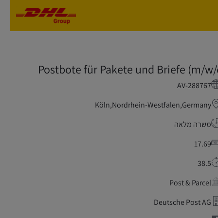
Skip to main content
Skip to main content
Postbote für Pakete und Briefe (m/w/
AV-288767
Köln,Nordrhein-Westfalen,Germany
משרה מלאה
17.69
38.5
Post & Parcel
Deutsche Post AG