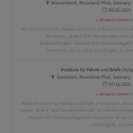
מיקום
Wasserliesch, Rheinland-Pfalz, Germany
תאריך פרסום
03/20/2026
משויכת ל 2 קטגוריות
Werde Postbote für Pakete und Briefe in Wasserliesch. 
wir bieten. 18,48 € Tarif-Stundenlohn inkl. 
Weihnachtsgeld . Weitere 50% Weihnachtsgeld
November. Bis zu 332 € Urlaubsgeld. Du kanns
Postbote für Pakete und Briefe (m/w
מיקום
Gerolstein, Rheinland-Pfalz, Germany
תאריך פרסום
07/13/2026
משויכת ל 2 קטגוריות
Werde Postbote für Pakete und Briefe in Gerolstein. Was 
bieten. 18,48 € Tarif-Stundenlohn inkl. 50% Weihnachtsg
. Weitere 50% Weihnachtsgeld im November. Bis zu 33
Urlaubsgeld. Du kannst 