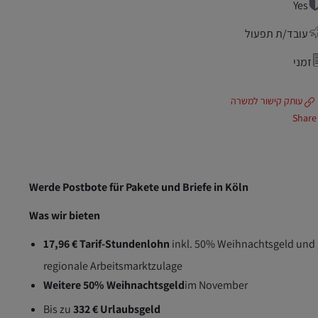
Yes
עובד/ת תפעול
זמני
עותק קישור למשרה
Share
Werde Postbote für Pakete und Briefe in Köln
Was wir bieten
17,96 € Tarif-Stundenlohn
inkl. 50% Weihnachtsgeld und 
regionale Arbeitsmarktzulage
Weitere 50% Weihnachtsgeld
im November
Bis zu
332 € Urlaubsgeld