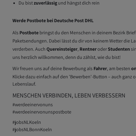
Du bist
zuverlässig
und hängst dich rein
Werde Postbote bei Deutsche Post DHL
Als
Postbote
bringst du den Menschen in deinem Bezirk Brief
Paketsendungen. Dabei lässt du dir von keinem Wetter die L
verderben. Auch
Quereinsteiger
,
Rentner
oder
Studenten
si
uns herzlich willkommen, denn du zählst, wie du bist!
Wir freuen uns auf deine Bewerbung als
Fahrer
, am besten
on
Klicke dazu einfach auf den 'Bewerben'-Button – auch ganz 
Lebenslauf.
MENSCHEN VERBINDEN, LEBEN VERBESSERN
#werdeeinervonuns
#werdeeinervonunspostbote
#jobsNLKoeln
#jobsNLBonnKoeln