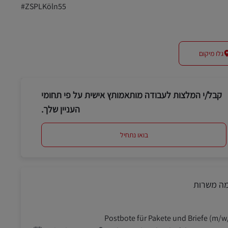
#ZSPLKöln55
גלו מיקום
קבל/י המלצות לעבודה מותאמותץ אישית על פי תחומי
העניין שלך.
בואו נתחיל
מה משרות
Postbote für Pakete und Briefe (m/w