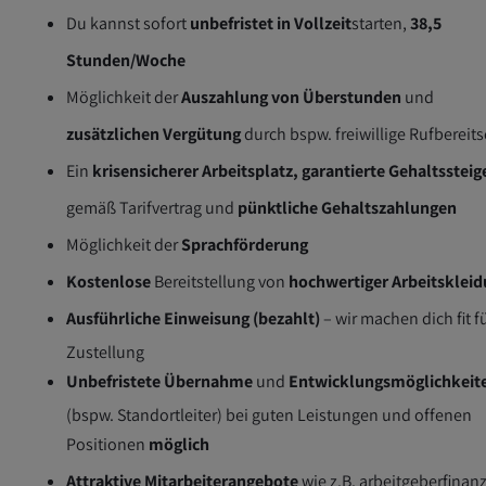
Du kannst sofort
unbefristet in Vollzeit
starten,
38,5
Stunden/Woche
Möglichkeit der
Auszahlung von Überstunden
und
zusätzlichen Vergütung
durch bspw. freiwillige Rufbereits
Ein
krisensicherer Arbeitsplatz, garantierte Gehaltsstei
gemäß Tarifvertrag und
pünktliche Gehaltszahlungen
Möglichkeit der
Sprachförderung
Kostenlose
Bereitstellung von
hochwertiger Arbeitsklei
Ausführliche Einweisung (bezahlt)
– wir machen dich fit f
Zustellung
Unbefristete Übernahme
und
Entwicklungsmöglichkeit
(bspw. Standortleiter) bei guten Leistungen und offenen
Positionen
möglich
Attraktive Mitarbeiterangebote
wie z.B. arbeitgeberfinanz