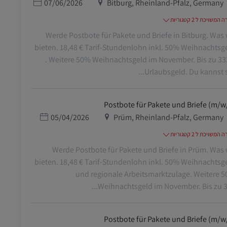
מיקום
תאריך פרסום
07/06/2026
Bitburg, Rheinland-Pfalz, Germany
משויכת ל 2 קטגוריות
Werde Postbote für Pakete und Briefe in Bitburg. Was 
bieten. 18,48 € Tarif-Stundenlohn inkl. 50% Weihnachtsg
. Weitere 50% Weihnachtsgeld im November. Bis zu 33
Urlaubsgeld. Du kannst sof
Postbote für Pakete und Briefe (m/w
מיקום
תאריך פרסום
05/04/2026
Prüm, Rheinland-Pfalz, Germany
משויכת ל 2 קטגוריות
Werde Postbote für Pakete und Briefe in Prüm. Was 
bieten. 18,48 € Tarif-Stundenlohn inkl. 50% Weihnachtsg
und regionale Arbeitsmarktzulage. Weitere 
Weihnachtsgeld im November. Bis zu 332
Postbote für Pakete und Briefe (m/w