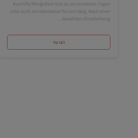
Aushilfe/Minijobber bist du an einzelnen Tagen
oder auch stundenweise für uns tätig. Nach einer
bezahlten Einarbeitung...
הצג עוד