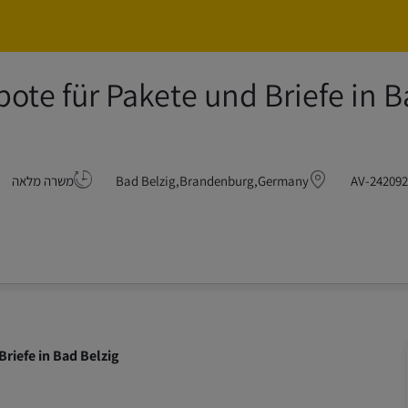
Skip to main content
Skip to main content
tbote für Pakete und Briefe in 
Minijob/ Aushilfe - Postbote für Pakete und Briefe in Bad
AV-242092
Bad Belzig,Brandenburg,Germany
משרה מלאה
Briefe in Bad Belzig