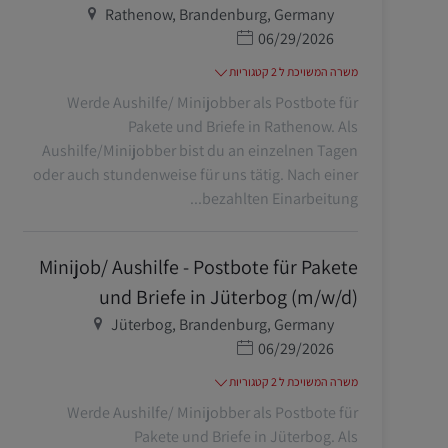
מיקום
Rathenow, Brandenburg, Germany
תאריך פרסום
06/29/2026
משרה המשויכת ל 2 קטגוריות
Werde Aushilfe/ Minijobber als Postbote für
Pakete und Briefe in Rathenow. Als
Aushilfe/Minijobber bist du an einzelnen Tagen
oder auch stundenweise für uns tätig. Nach einer
bezahlten Einarbeitung...
Minijob/ Aushilfe - Postbote für Pakete
und Briefe in Jüterbog (m/w/d)
מיקום
Jüterbog, Brandenburg, Germany
תאריך פרסום
06/29/2026
משרה המשויכת ל 2 קטגוריות
Werde Aushilfe/ Minijobber als Postbote für
Pakete und Briefe in Jüterbog. Als