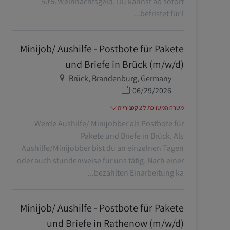
50% Weihnachtsgeld. Du kannst ab sofort
befristet für l...
Minijob/ Aushilfe - Postbote für Pakete
und Briefe in Brück (m/w/d)
מיקום
Brück, Brandenburg, Germany
תאריך פרסום
06/29/2026
משרה המשויכת ל 2 קטגוריות
Werde Aushilfe/ Minijobber als Postbote für
Pakete und Briefe in Brück. Als
Aushilfe/Minijobber bist du an einzelnen Tagen
oder auch stundenweise für uns tätig. Nach einer
bezahlten Einarbeitung ka...
Minijob/ Aushilfe - Postbote für Pakete
und Briefe in Rathenow (m/w/d)