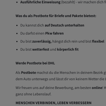
Ausführliche Einweisung
(bezahlt) - wir machen dich fi
Was du als Postbote für Briefe und Pakete bietest:
Du kannst dich
auf Deutsch unterhalten
Du darfst einen
Pkw fahren
Du bist
zuverlässig,
hängst dich rein und bist
flexibel
Du bist
wetterfest
und
körperlich fit
Werde Postbote bei DHL
Als
Postbote
machst du die Menschen in deinem Bezirk glü
dem Auto unterwegs und lässt dir von keinem Wetter die
Wir freuen uns auf deine Bewerbung, am besten
online
! 
ganz ohne Lebenslauf.
MENSCHEN VERBINDEN, LEBEN VERBESSERN