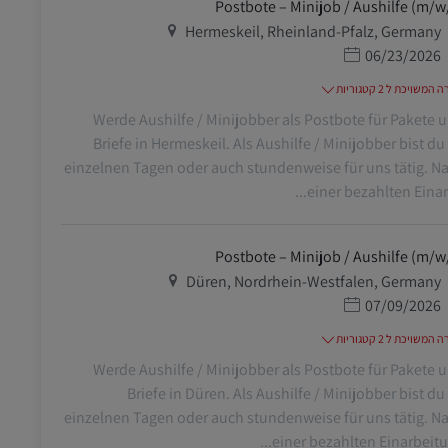
Postbote – Minijob / Aushilfe (m/w
מיקום
Hermeskeil, Rheinland-Pfalz, Germany
תאריך פרסום
06/23/2026
משויכת ל 2 קטגוריות
Werde Aushilfe / Minijobber als Postbote für Pakete 
Briefe in Hermeskeil. Als Aushilfe / Minijobber bist du
einzelnen Tagen oder auch stundenweise für uns tätig. N
einer bezahlten Einarbe
Postbote – Minijob / Aushilfe (m/w
מיקום
Düren, Nordrhein-Westfalen, Germany
תאריך פרסום
07/09/2026
משויכת ל 2 קטגוריות
Werde Aushilfe / Minijobber als Postbote für Pakete 
Briefe in Düren. Als Aushilfe / Minijobber bist du
einzelnen Tagen oder auch stundenweise für uns tätig. N
einer bezahlten Einarbeitung