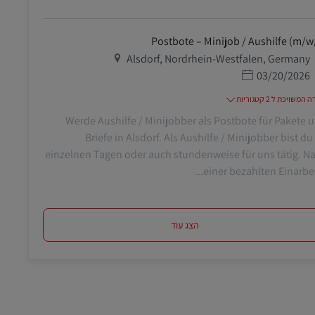
Postbote – Minijob / Aushilfe (m/w
מיקום
Alsdorf, Nordrhein-Westfalen, Germany
תאריך פרסום
03/20/2026
משויכת ל 2 קטגוריות
Werde Aushilfe / Minijobber als Postbote für Pakete 
Briefe in Alsdorf. Als Aushilfe / Minijobber bist du
einzelnen Tagen oder auch stundenweise für uns tätig. N
einer bezahlten Einarbeitu
הצג עוד