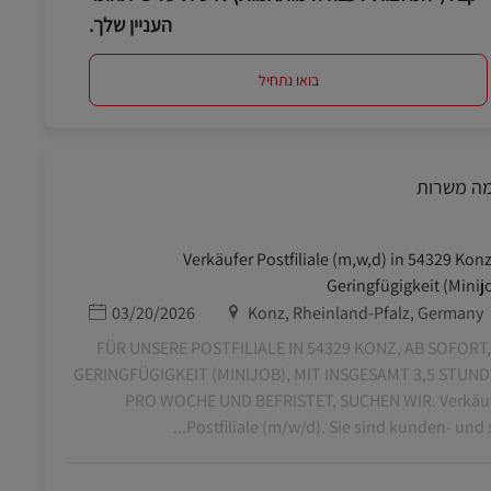
העניין שלך.
בואו נתחיל
מה משרות
Verkäufer Postfiliale (m,w,d) in 54329 Konz
Geringfügigkeit (Minij
מיקום
תאריך פרסום
03/20/2026
Konz, Rheinland-Pfalz, Germany
FÜR UNSERE POSTFILIALE IN 54329 KONZ, AB SOFORT,
GERINGFÜGIGKEIT (MINIJOB), MIT INSGESAMT 3,5 STUN
PRO WOCHE UND BEFRISTET, SUCHEN WIR. Verkäu
Postfiliale (m/w/d). Sie sind kunden- und ser