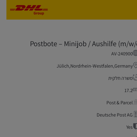
Skip to main content
Skip to main content
Postbote – Minijob / Aushilfe (m/w/
AV-240900
Jülich,Nordrhein-Westfalen,Germany
משרה חלקית
17.2
Post & Parcel
Deutsche Post AG
Yes