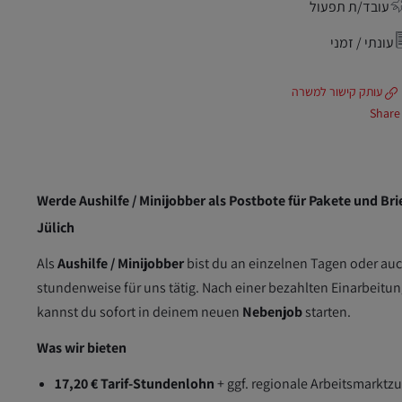
עובד/ת תפעול
עונתי / זמני
עותק קישור למשרה
Share
Werde Aushilfe / Minijobber als Postbote für Pakete und Brie
Jülich
Als
Aushilfe / Minijobber
bist du an einzelnen Tagen oder au
stundenweise für uns tätig. Nach einer bezahlten Einarbeitu
kannst du sofort in deinem neuen
Nebenjob
starten.
Was wir bieten
17,20 € Tarif-Stundenlohn
+ ggf. regionale Arbeitsmarktz