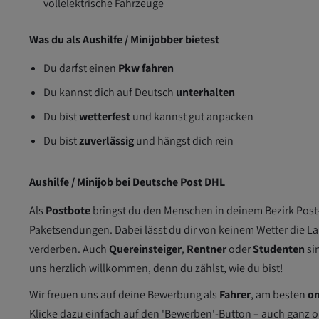
vollelektrische Fahrzeuge
Was du als Aushilfe / Minijobber bietest
Du darfst einen
Pkw fahren
Du kannst dich auf Deutsch
unterhalten
Du bist
wetterfest
und kannst gut anpacken
Du bist
zuverlässig
und hängst dich rein
Aushilfe / Minijob bei Deutsche Post DHL
Als
Postbote
bringst du den Menschen in deinem Bezirk Post
Paketsendungen. Dabei lässt du dir von keinem Wetter die L
verderben. Auch
Quereinsteiger
,
Rentner
oder
Studenten
si
uns herzlich willkommen, denn du zählst, wie du bist!
Wir freuen uns auf deine Bewerbung als
Fahrer
, am besten
on
Klicke dazu einfach auf den 'Bewerben'-Button – auch ganz 