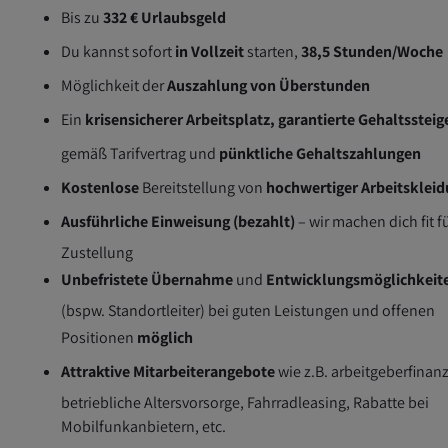
Bis zu
332 € Urlaubsgeld
Du kannst sofort
in Vollzeit
starten,
38,5
Stunden/Woche
Möglichkeit der
Auszahlung von Überstunden
Ein
krisensicherer Arbeitsplatz, garantierte Gehaltsstei
gemäß Tarifvertrag und
pünktliche Gehaltszahlungen
Kostenlose
Bereitstellung von
hochwertiger Arbeitsklei
Ausführliche Einweisung (bezahlt)
– wir machen dich fit f
Zustellung
Unbefristete Übernahme
und
Entwicklungsmöglichkeit
(bspw. Standortleiter) bei guten Leistungen und offenen
Positionen
möglich
Attraktive Mitarbeiterangebote
wie z.B. arbeitgeberfinanz
betriebliche Altersvorsorge, Fahrradleasing, Rabatte bei
Mobilfunkanbietern, etc.