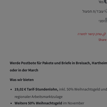
Yes
עובד/ת תפעול
זמני
עותק קישור למשרה
Share
Werde Postbote für Pakete und Briefe in Breisach, Harthei
oder in der March
Was wir bieten
19,02 € Tarif-Stundenlohn,
inkl. 50% Weihnachtsgeld un
regionaler Arbeitsmarktzulage
Weitere 50% Weihnachtsgeld
im November