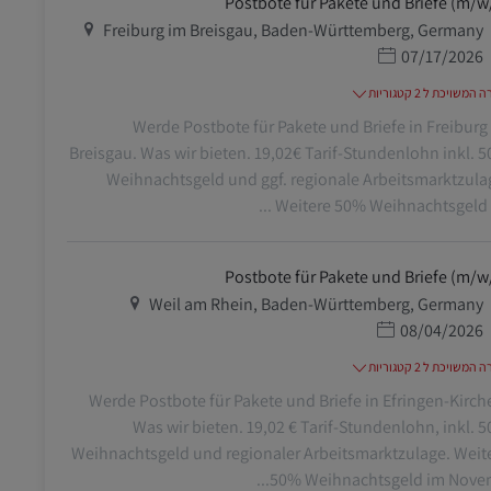
Postbote für Pakete und Briefe (m/w
מיקום
Freiburg im Breisgau, Baden-Württemberg, Germany
תאריך פרסום
07/17/2026
משויכת ל 2 קטגוריות
Werde Postbote für Pakete und Briefe in Freiburg
Breisgau. Was wir bieten. 19,02€ Tarif-Stundenlohn inkl. 
Weihnachtsgeld und ggf. regionale Arbeitsmarktzula
Weitere 50% Weihnachtsgeld im 
Postbote für Pakete und Briefe (m/w
מיקום
Weil am Rhein, Baden-Württemberg, Germany
תאריך פרסום
08/04/2026
משויכת ל 2 קטגוריות
Werde Postbote für Pakete und Briefe in Efringen-Kirch
Was wir bieten. 19,02 € Tarif-Stundenlohn, inkl. 
Weihnachtsgeld und regionaler Arbeitsmarktzulage. Weit
50% Weihnachtsgeld im Novemb