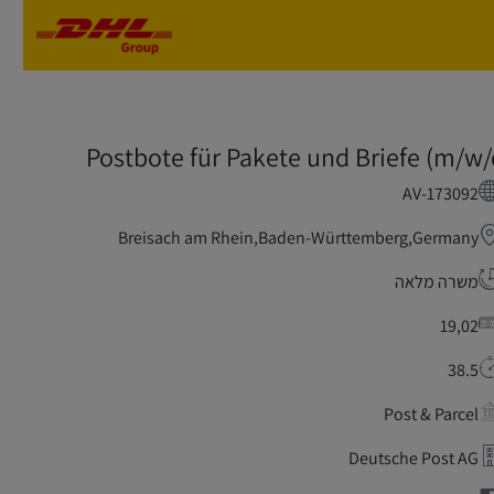
Skip to main content
Skip to main content
Postbote für Pakete und Briefe (m/w/
AV-173092
Breisach am Rhein,Baden-Württemberg,Germany
משרה מלאה
19,02
38.5
Post & Parcel
Deutsche Post AG