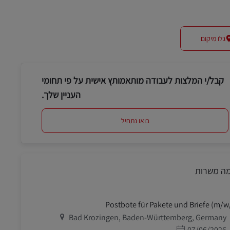
גלו מיקום
קבל/י המלצות לעבודה מותאמותץ אישית על פי תחומי
העניין שלך.
בואו נתחיל
מה משרות
Postbote für Pakete und Briefe (m/w
מיקום
Bad Krozingen, Baden-Württemberg, Germany
תאריך פרסום
07/06/2026