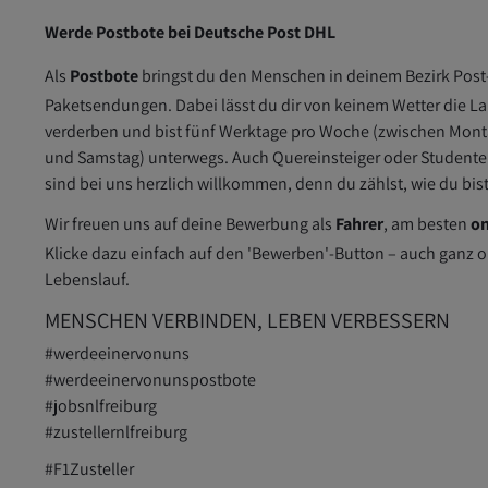
Werde Postbote bei Deutsche Post DHL
Als
Postbote
bringst du den Menschen in deinem Bezirk Post
Paketsendungen. Dabei lässt du dir von keinem Wetter die L
verderben und bist fünf Werktage pro Woche (zwischen Mon
und Samstag) unterwegs. Auch Quereinsteiger oder Student
sind bei uns herzlich willkommen, denn du zählst, wie du bist
Wir freuen uns auf deine Bewerbung als
Fahrer
, am besten
on
Klicke dazu einfach auf den 'Bewerben'-Button – auch ganz 
Lebenslauf.
MENSCHEN VERBINDEN, LEBEN VERBESSERN
#werdeeinervonuns
#werdeeinervonunspostbote
#jobsnlfreiburg
#zustellernlfreiburg
#F1Zusteller