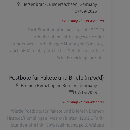
מיקום
Bersenbrück, Niedersachsen, Germany
תאריך פרסום
07/09/2026
משרה המשויכת ל 2 קטגוריות
17,20 € Tarif-Stundenlohn. max. flexible
Arbeitszeiten: Jobbe tageweise oder
stundenweise. Arbeitstage: Montag bis Samstag.
auch als Minijob. pünktliches Gehalt. kostenlose
Arbeitskleidung. bezahlt...
Postbote für Pakete und Briefe (m/w/d)
מיקום
Bremen Hemelingen, Bremen, Germany
תאריך פרסום
07/15/2026
משרה המשויכת ל 2 קטגוריות
Werde Postbote für Pakete und Briefe in Bremen
Hastedt/Hemelingen. Was wir bieten. 17,92 € Tarif-
Stundenlohn inkl. 50% Weihnachtsgeld. Weitere