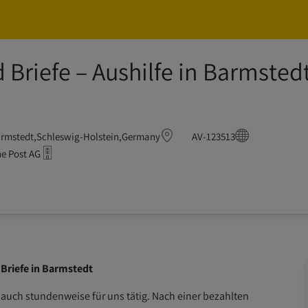
Skip to main content
Skip to main content
 Briefe – Aushilfe in Barmsted
Postbote für Pakete und Briefe – Aushilfe in Ba
rmstedt,Schleswig-Holstein,Germany
AV-123513
e Post AG
 Briefe in Barmstedt
 auch stundenweise für uns tätig. Nach einer bezahlten