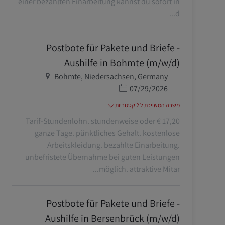
einer bezahlten Einarbeitung kannst du sofort in
d...
Postbote für Pakete und Briefe -
Aushilfe in Bohmte (m/w/d)
מיקום
Bohmte, Niedersachsen, Germany
תאריך פרסום
07/29/2026
משרה המשויכת ל 2 קטגוריות
17,20 € Tarif-Stundenlohn. stundenweise oder
ganze Tage. pünktliches Gehalt. kostenlose
Arbeitskleidung. bezahlte Einarbeitung.
unbefristete Übernahme bei guten Leistungen
möglich. attraktive Mitar...
Postbote für Pakete und Briefe -
Aushilfe in Bersenbrück (m/w/d)