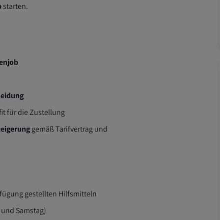
b
starten.
tenjob
leidung
it für die Zustellung
teigerung
gemäß Tarifvertrag und
ügung gestellten Hilfsmitteln
 und Samstag)