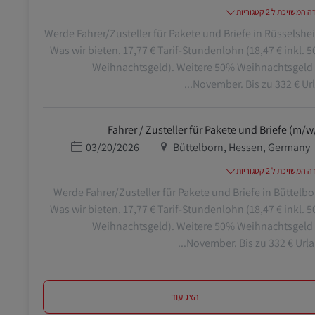
משויכת ל 2 קטגוריות
Werde Fahrer/Zusteller für Pakete und Briefe in Rüsselshe
Was wir bieten. 17,77 € Tarif-Stundenlohn (18,47 € inkl. 
Weihnachtsgeld). Weitere 50% Weihnachtsgeld
November. Bis zu 332 € Urlau
Fahrer / Zusteller für Pakete und Briefe (m/w
מיקום
תאריך פרסום
03/20/2026
Büttelborn, Hessen, Germany
משויכת ל 2 קטגוריות
Werde Fahrer/Zusteller für Pakete und Briefe in Büttelbo
Was wir bieten. 17,77 € Tarif-Stundenlohn (18,47 € inkl. 
Weihnachtsgeld). Weitere 50% Weihnachtsgeld
November. Bis zu 332 € Urlaub
הצג עוד