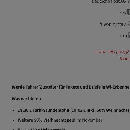
Deutsche Post AG
Yes
עובד/ת תפעול
זמני
עותק קישור למשרה
Share
Werde Fahrer/Zusteller für Pakete und Briefe in Wi-Erbenh
Was wir bieten
18,30 € Tarif-Stundenlohn (19,02 € inkl. 50% Weihnachts
Weitere 50% Weihnachtsgeld
im November
Bis zu
332 € Urlaubsgeld