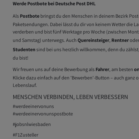
Werde Postbote bei Deutsche Post DHL
Als
Postbote
bringst du den Menschen in deinem Bezirk Post
Paketsendungen. Dabei lässt du dir von keinem Wetter die L
verderben und bist fünf Werktage pro Woche (zwischen Mon
und Samstag) unterwegs. Auch
Quereinsteiger
,
Rentner
ode
Studenten
sind bei uns herzlich willkommen, denn du zählst
du bist!
Wir freuen uns auf deine Bewerbung als
Fahrer
, am besten
on
Klicke dazu einfach auf den 'Bewerben'-Button – auch ganz 
Lebenslauf.
MENSCHEN VERBINDEN, LEBEN VERBESSERN
#werdeeinervonuns
#werdeeinervonunspostbote
#jobsnlwiesbad
en
#F1Zusteller