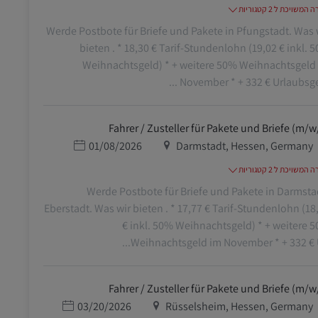
משויכת ל 2 קטגוריות
Werde Postbote für Briefe und Pakete in Pfungstadt. Was 
bieten . * 18,30 € Tarif-Stundenlohn (19,02 € inkl. 
Weihnachtsgeld) * + weitere 50% Weihnachtsgeld
November * + 332 € Urlaubsgeld 
Fahrer / Zusteller für Pakete und Briefe (m/w
מיקום
תאריך פרסום
01/08/2026
Darmstadt, Hessen, Germany
משויכת ל 2 קטגוריות
Werde Postbote für Briefe und Pakete in Darmsta
Eberstadt. Was wir bieten . * 17,77 € Tarif-Stundenlohn (18
€ inkl. 50% Weihnachtsgeld) * + weitere 
Weihnachtsgeld im November * + 332 € Url
Fahrer / Zusteller für Pakete und Briefe (m/w
מיקום
תאריך פרסום
03/20/2026
Rüsselsheim, Hessen, Germany