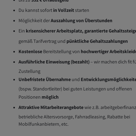
Du kannst sofort
in Vollzeit
starten
Möglichkeit der
Auszahlung von Überstunden
Ein
krisensicherer Arbeitsplatz, garantierte Gehaltsstei
gemäß Tarifvertrag und
pünktliche Gehaltszahlungen
Kostenlose
Bereitstellung von
hochwertiger Arbeitsklei
Ausführliche Einweisung (bezahlt)
– wir machen dich fit f
Zustellung
Unbefristete Übernahme
und
Entwicklungsmöglichkeit
(bspw. Standortleiter) bei guten Leistungen und offenen
Positionen
möglich
Attraktive Mitarbeiterangebote
wie z.B. arbeitgeberfinanz
betriebliche Altersvorsorge, Fahrradleasing, Rabatte bei
Mobilfunkanbietern, etc.