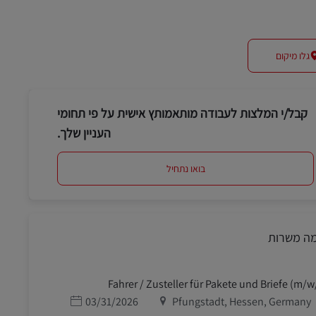
גלו מיקום
קבל/י המלצות לעבודה מותאמותץ אישית על פי תחומי
העניין שלך.
בואו נתחיל
מה משרות
Fahrer / Zusteller für Pakete und Briefe (m/w
מיקום
תאריך פרסום
03/31/2026
Pfungstadt, Hessen, Germany