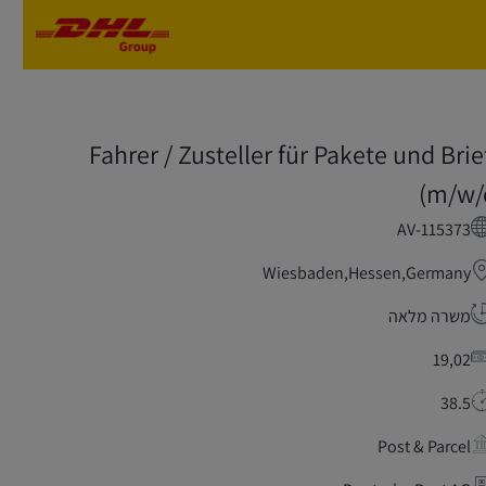
Skip to main content
Skip to main content
Fahrer / Zusteller für Pakete und Brie
(m/w/
AV-115373
Wiesbaden,Hessen,Germany
משרה מלאה
19,02
38.5
Post & Parcel