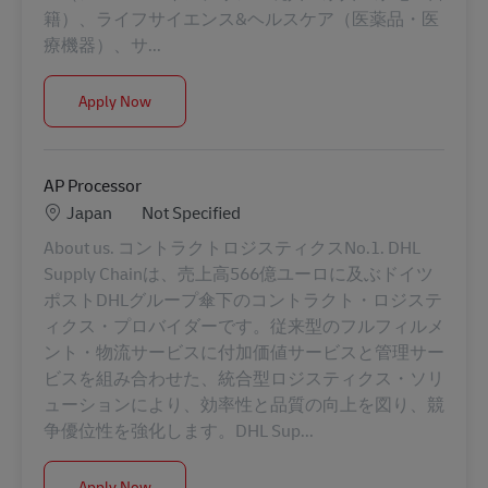
籍）、ライフサイエンス&ヘルスケア（医薬品・医
療機器）、サ...
【新卒限定/正社員】2027 Management Trainee
Apply Now
AP Processor
Location
Category
Japan
Not Specified
About us. コントラクトロジスティクスNo.1. DHL
Supply Chainは、売上高566億ユーロに及ぶドイツ
ポストDHLグループ傘下のコントラクト・ロジステ
ィクス・プロバイダーです。従来型のフルフィルメ
ント・物流サービスに付加価値サービスと管理サー
ビスを組み合わせた、統合型ロジスティクス・ソリ
ューションにより、効率性と品質の向上を図り、競
争優位性を強化します。DHL Sup...
AP Processor
Apply Now