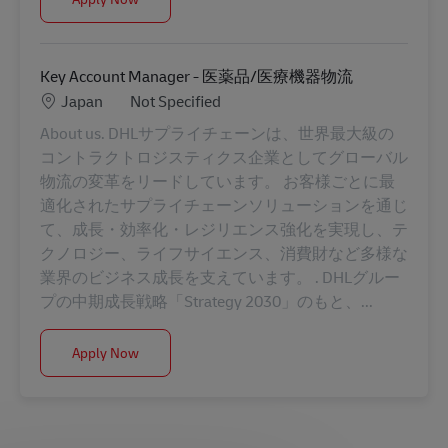
Key Account Manager - 医薬品/医療機器物流
Location
Category
Japan
Not Specified
About us. DHLサプライチェーンは、世界最大級の
コントラクトロジスティクス企業としてグローバル
物流の変革をリードしています。 お客様ごとに最
適化されたサプライチェーンソリューションを通じ
て、成長・効率化・レジリエンス強化を実現し、テ
クノロジー、ライフサイエンス、消費財など多様な
業界のビジネス成長を支えています。 . DHLグルー
プの中期成長戦略「Strategy 2030」のもと、...
Key Account Manager - 医薬品/医療機器物流
Apply Now