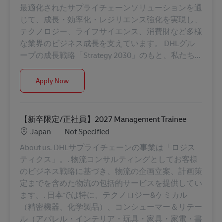
最適化されたサプライチェーンソリューションを通
じて、成長・効率化・レジリエンス強化を実現し、
テクノロジー、ライフサイエンス、消費財など多様
な業界のビジネス成長を支えています。 DHLグル
ープの成長戦略「Strategy 2030」のもと、私たち...
QAQC ジェネラルマネージャー
Apply Now
【新卒限定/正社員】2027 Management Trainee
Location
Category
Japan
Not Specified
About us. DHLサプライチェーンの事業は「ロジス
ティクス」。. 物流コンサルティングとしてお客様
のビジネス戦略に基づき、物流の企画立案、計画策
定までを含めた物流の包括的サービスを提供してい
ます。. 日本では特に、テクノロジー&ケミカル
（精密機器、化学製品）、コンシューマー＆リテー
ル（アパレル・インテリア・玩具・家具・家電・書