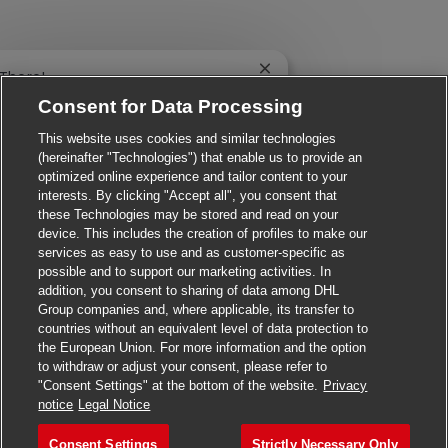
Close chatbot notificatio
 There!
e you interested in this job?
Consent for Data Processing
This website uses cookies and similar technologies
I'm interested
Similar Jobs
(hereinafter "Technologies") that enable us to provide an
optimized online experience and tailor content to your
interests. By clicking "Accept all", you consent that
these Technologies may be stored and read on your
device. This includes the creation of profiles to make our
services as easy to use and as customer-specific as
possible and to support our marketing activities. In
addition, you consent to sharing of data among DHL
Group companies and, where applicable, its transfer to
countries without an equivalent level of data protection to
the European Union. For more information and the option
to withdraw or adjust your consent, please refer to
"Consent Settings" at the bottom of the website.
Privacy
Apply for this job
notice
Legal Notice
Consent Settings
Strictly Necessary Only