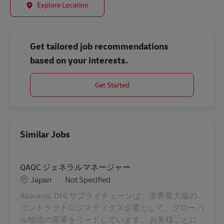
Explore Location
Get tailored job recommendations
based on your interests.
Get Started
Similar Jobs
QAQC ジェネラルマネージャー
Location
Category
Japan
Not Specified
About us. DHLサプライチェーンは、世界最大級の
コントラクトロジスティクス企業として、グローバ
ル物流の変革をリードしています。 お客様ごとに