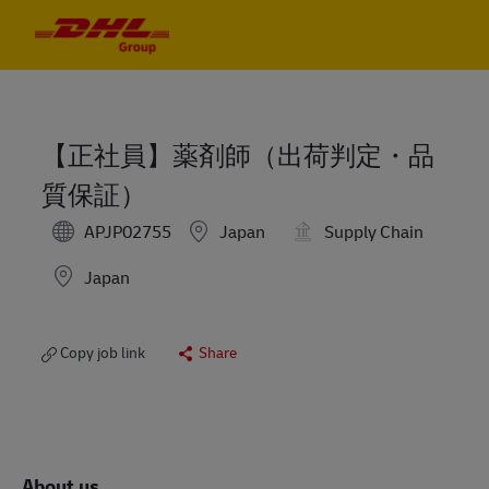
Skip to main content
Skip to main content
-
-
【正社員】薬剤師（出荷判定・品
質保証）
APJP02755
Japan
Supply Chain
Location
Japan
Copy job link
Share
About us