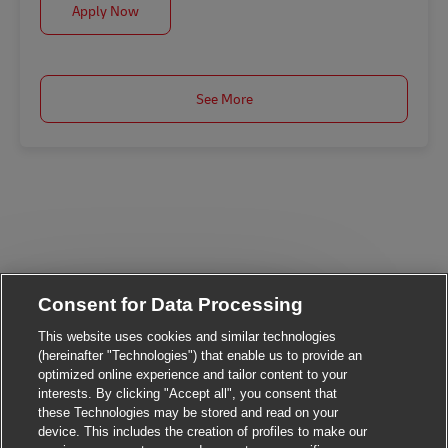
Analista de Seguridad Patrimonial - Sede Huachipa
Apply Now
See More
Consent for Data Processing
Close chatbot notific
Hi There!
This website uses cookies and similar technologies
Are you interested in this job?
(hereinafter "Technologies") that enable us to provide an
optimized online experience and tailor content to your
interests. By clicking "Accept all", you consent that
I'm interested
Similar Jobs
these Technologies may be stored and read on your
device. This includes the creation of profiles to make our