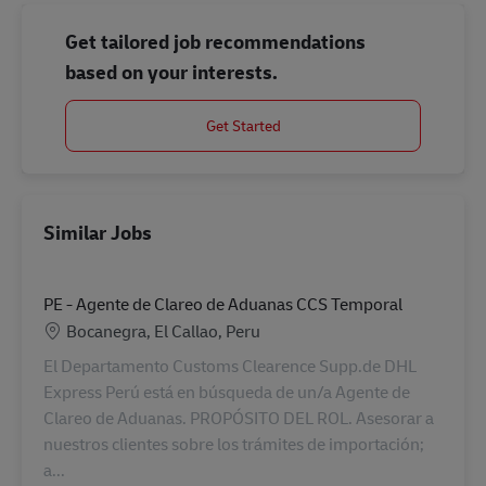
Get tailored job recommendations
based on your interests.
Get Started
Similar Jobs
PE - Agente de Clareo de Aduanas CCS Temporal
Location
Bocanegra, El Callao, Peru
El Departamento Customs Clearence Supp.de DHL
Express Perú está en búsqueda de un/a Agente de
Clareo de Aduanas. PROPÓSITO DEL ROL. Asesorar a
nuestros clientes sobre los trámites de importación;
a...