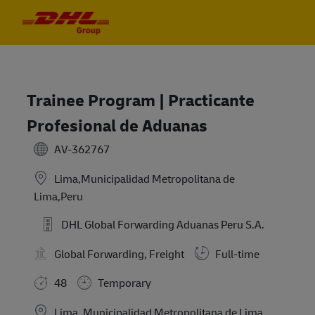
Skip to main content
Skip to main content
-
-
Trainee Program | Practicante
Profesional de Aduanas
AV-362767
Lima,Municipalidad Metropolitana de
Lima,Peru
DHL Global Forwarding Aduanas Peru S.A.
Global Forwarding, Freight
Full-time
48
Temporary
Location
Lima, Municipalidad Metropolitana de Lima,