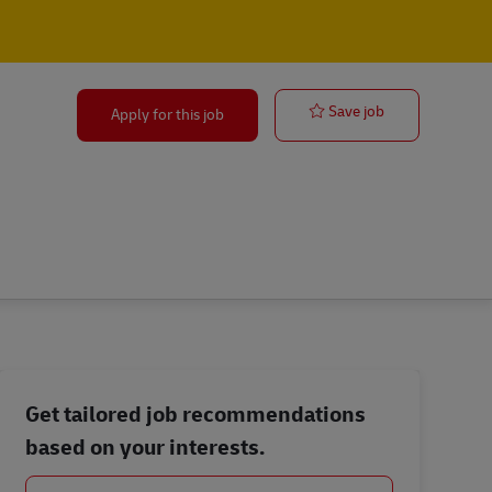
Agente Clareo
Save job
Apply for this job
Get tailored job recommendations
based on your interests.