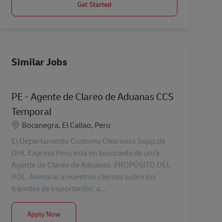
Get Started
Similar Jobs
PE - Agente de Clareo de Aduanas CCS
Temporal
Location
Bocanegra, El Callao, Peru
El Departamento Customs Clearence Supp.de
DHL Express Perú está en búsqueda de un/a
Agente de Clareo de Aduanas. PROPÓSITO DEL
ROL. Asesorar a nuestros clientes sobre los
trámites de importación; a...
PE - Agente de Clareo de Aduanas CCS Temporal
Apply Now