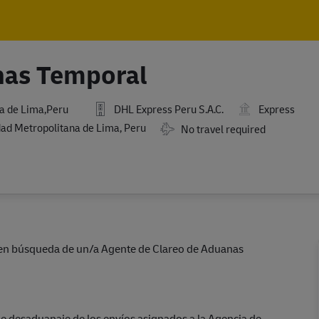
Skip to main content
Skip to main content
nas Temporal
a de Lima,Peru
DHL Express Peru S.A.C.
Express
ad Metropolitana de Lima, Peru
Travel Required
No travel required
en búsqueda de un/a Agente de Clareo de Aduanas
de desaduanaje de los envíos asignados a la Agencia de