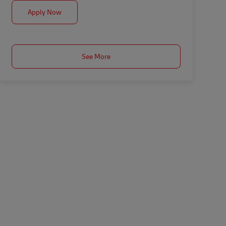
PE-Auxiliar Almacén
Apply Now
See More