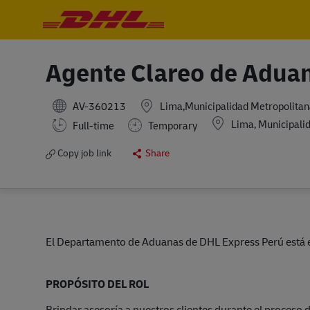
-
-
Agente Clareo de Adua
AV-360213
Lima,Municipalidad Metropolitan
Location
Lima, Municipalid
Full-time
Temporary
Copy job link
Share
El Departamento de Aduanas de DHL Express Perú está 
P
ROPÓSITO DEL ROL
Brindar asesoría a nuestros clientes durante el proceso 