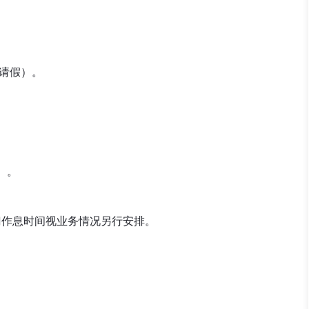
求请假）。
0）。
部门作息时间视业务情况另行安排。