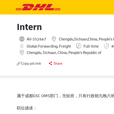
-
-
Intern
AV-352667
Chengdu,Sichuan,China, People's 
Global Forwarding, Freight
Full-time
4
Location
Chengdu, Sichuan, China, People's Republic of
Copy job link
Share
属于成都GSC OMS部门，无轮班，只有行政朝九晚六
职位描述：