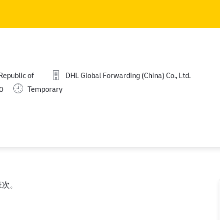
Skip to main content
Skip to main content
Republic of
DHL Global Forwarding (China) Co., Ltd.
0
Temporary
班次。