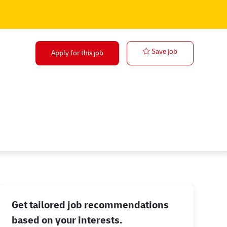
Intern
Save job
Apply for this job
Get tailored job recommendations
based on your interests.