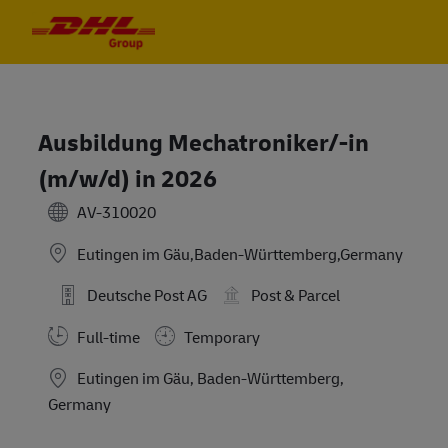
Skip to main content
Skip to main content
-
-
Ausbildung Mechatroniker/-in
(m/w/d) in 2026
AV-310020
Eutingen im Gäu,Baden-Württemberg,Germany
Deutsche Post AG
Post & Parcel
Full-time
Temporary
Location
Eutingen im Gäu, Baden-Württemberg,
Germany