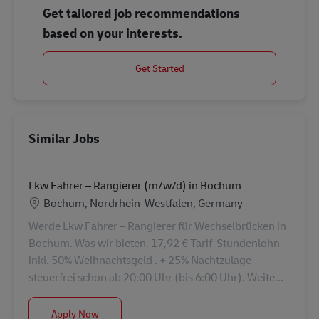
Get tailored job recommendations
based on your interests.
Get Started
Similar Jobs
Lkw Fahrer – Rangierer (m/w/d) in Bochum
Location
Bochum, Nordrhein-Westfalen, Germany
Werde Lkw Fahrer – Rangierer für Wechselbrücken in
Bochum. Was wir bieten. 17,92 € Tarif-Stundenlohn
inkl. 50% Weihnachtsgeld . + 25% Nachtzulage
steuerfrei schon ab 20:00 Uhr (bis 6:00 Uhr). Weite...
Lkw Fahrer – Rangierer (m/w/d) in Bochum
Apply Now