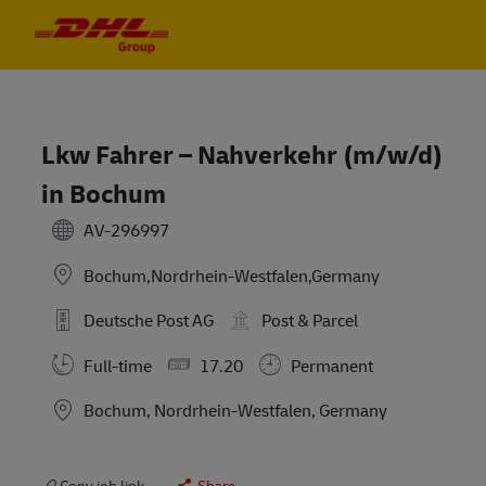
Skip to main content
Skip to main content
-
-
Lkw Fahrer – Nahverkehr (m/w/d)
in Bochum
AV-296997
Bochum,Nordrhein-Westfalen,Germany
Deutsche Post AG
Post & Parcel
Full-time
17.20
Permanent
Location
Bochum, Nordrhein-Westfalen, Germany
Copy job link
Share