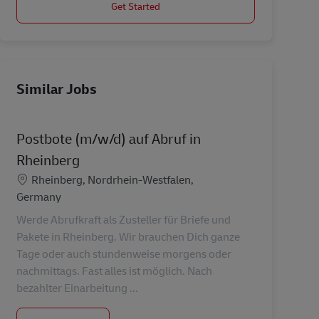
Get Started
Similar Jobs
Postbote (m/w/d) auf Abruf in
Rheinberg
Location
Rheinberg, Nordrhein-Westfalen,
Germany
Werde Abrufkraft als Zusteller für Briefe und
Pakete in Rheinberg. Wir brauchen Dich ganze
Tage oder auch stundenweise morgens oder
nachmittags. Fast alles ist möglich. Nach
bezahlter Einarbeitung ...