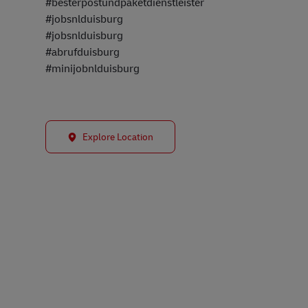
#besterpostundpaketdienstleister
#jobsnlduisburg
#jobsnlduisburg
#abrufduisburg
#minijobnlduisburg
Explore Location