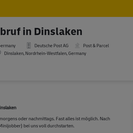
Skip to main content
Skip to main content
bruf in Dinslaken
,Germany
Deutsche Post AG
Post & Parcel
ocation
Dinslaken, Nordrhein-Westfalen, Germany
Dinslaken
orgens oder nachmittags. Fast alles ist möglich. Nach
Minijobber) bei uns voll durchstarten.