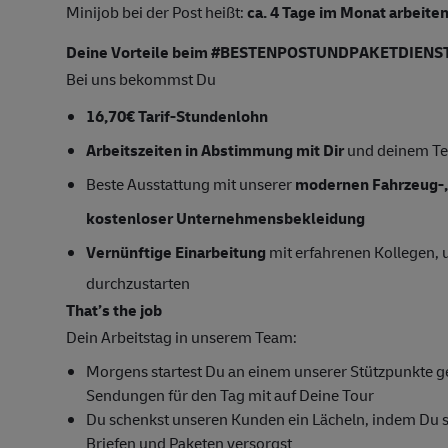
Minijob bei der Post heißt:
ca.
4 Tage im Monat arbeiten
Deine Vorteile beim #BESTENPOSTUNDPAKETDIENST
Bei uns bekommst Du
16,70€ Tarif-Stundenlohn
Arbeitszeiten
in Abstimmung mit Dir
und deinem Te
Beste Ausstattung mit unserer
modernen Fahrzeug-, 
kostenloser Unternehmensbekleidung
Vernünftige Einarbeitung
mit erfahrenen Kollegen
durchzustarten
That’s the job
Dein Arbeitstag in unserem Team:
Morgens startest Du an einem unserer Stützpunkt
Sendungen für den Tag mit auf Deine Tour
Du schenkst unseren Kunden ein Lächeln, indem Du si
Briefen und Paketen versorgst