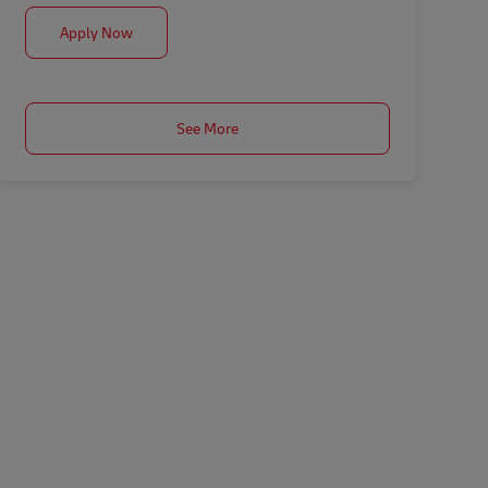
Postbote (m/w/d) auf Abruf in Kleve
Apply Now
See More