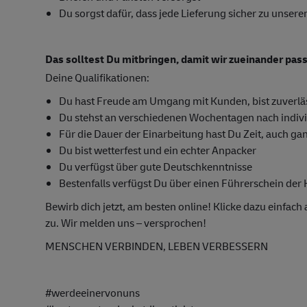
Du sorgst dafür, dass jede Lieferung sicher zu unse
Das solltest Du mitbringen, damit wir zueinander pas
Deine Qualifikationen:
Du hast Freude am Umgang mit Kunden, bist zuverläs
Du stehst an verschiedenen Wochentagen nach indivi
Für die Dauer der Einarbeitung hast Du Zeit, auch ga
Du bist wetterfest und ein echter Anpacker
Du verfügst über gute Deutschkenntnisse
Bestenfalls verfügst Du über einen Führerschein der K
Bewirb dich jetzt, am besten online! Klicke dazu einfac
zu. Wir melden uns – versprochen!
MENSCHEN VERBINDEN, LEBEN VERBESSERN
#werdeeinervonuns