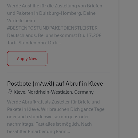
Werde Aushilfe für die Zustellung von Briefen
und Paketen in Duisburg-Homberg. Deine
Vorteile beim
#BESTENPOSTUNDPAKETDIENSTLEISTER
Deutschlands. Bei uns bekommst Du. 17,20€
Tarif-Stundenlohn. Du k...
Postbote (m/w/d) als Aushilfe in Duisburg-Homberg
Apply Now
Postbote (m/w/d) auf Abruf in Kleve
Location
Kleve, Nordrhein-Westfalen, Germany
Werde Abrufkraft als Zusteller für Briefe und
Pakete in Kleve. Wir brauchen Dich ganze Tage
oder auch stundenweise morgens oder
nachmittags. Fast alles ist möglich. Nach
bezahlter Einarbeitung kann...