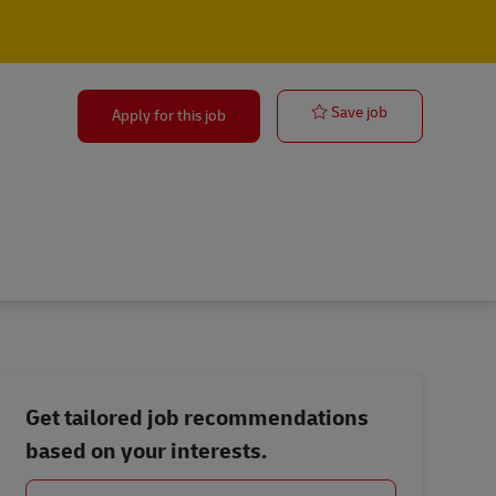
Postbote (m/w
Save job
Apply for this job
Get tailored job recommendations
based on your interests.