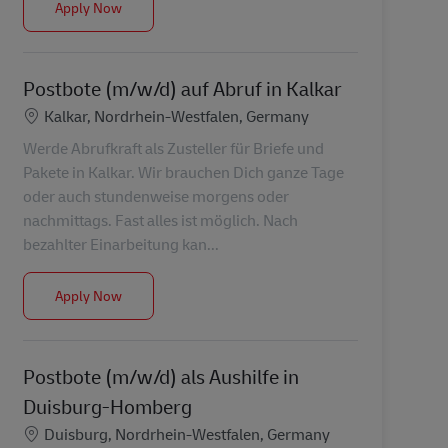
Postbote (m/w/d) auf Abruf in Rheinberg
Apply Now
Postbote (m/w/d) auf Abruf in Kalkar
Location
Kalkar, Nordrhein-Westfalen, Germany
Werde Abrufkraft als Zusteller für Briefe und
Pakete in Kalkar. Wir brauchen Dich ganze Tage
oder auch stundenweise morgens oder
nachmittags. Fast alles ist möglich. Nach
bezahlter Einarbeitung kan...
Postbote (m/w/d) auf Abruf in Kalkar
Apply Now
Postbote (m/w/d) als Aushilfe in
Duisburg-Homberg
Location
Duisburg, Nordrhein-Westfalen, Germany