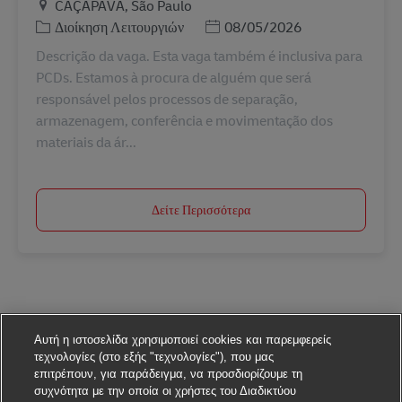
Τοποθεσία
CAÇAPAVA, São Paulo
Κατηγορία
Ημερομηνία Ανάρτησης
Διοίκηση Λειτουργιών
08/05/2026
Descrição da vaga. Esta vaga também é inclusiva para
PCDs. Estamos à procura de alguém que será
responsável pelos processos de separação,
armazenagem, conferência e movimentação dos
materiais da ár...
Δείτε Περισσότερα
Αυτή η ιστοσελίδα χρησιμοποιεί cookies και παρεμφερείς
τεχνολογίες (στο εξής "τεχνολογίες"), που μας
επιτρέπουν, για παράδειγμα, να προσδιορίζουμε τη
συχνότητα με την οποία οι χρήστες του Διαδικτύου