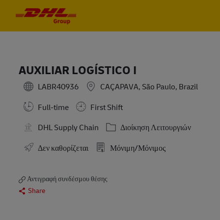
Skip to main content
Skip to main content
-
-
AUXILIAR LOGÍSTICO I
LABR40936
CAÇAPAVA, São Paulo, Brazil
Full-time
First Shift
Κατηγορία
DHL Supply Chain
Διοίκηση Λειτουργιών
Δεν καθορίζεται
Μόνιμη/Μόνιμος
Αντιγραφή συνδέσμου θέσης
Share