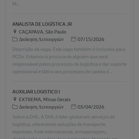
M...
ANALISTA DE LOGÍSTICA JR
Τοποθεσία
CAÇAPAVA, São Paulo
Κατηγορία
Ημερομηνία Ανάρτησης
Διοίκηση Λειτουργιών
07/15/2026
Descrição da vaga. Esta vaga também é inclusiva para
PCDs. Estamos à procura de alguém que será
responsável pelos processos de logística e dar suporte
operacional e tático aos processos de cadeia d...
AUXILIAR LOGISTICO I
Τοποθεσία
EXTREMA, Minas Gerais
Κατηγορία
Ημερομηνία Ανάρτησης
Διοίκηση Λειτουργιών
03/04/2026
Sobre a DHL. A DHL é líder global em serviços de
logística, oferecendo soluções de transporte
expresso, frete internacional, armazenagem,
distribuição e cadeia de suprimentos. Presente em