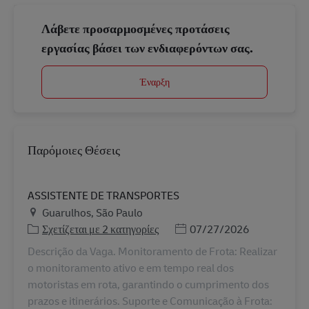
Λάβετε προσαρμοσμένες προτάσεις
εργασίας βάσει των ενδιαφερόντων σας.
Έναρξη
Παρόμοιες Θέσεις
ASSISTENTE DE TRANSPORTES
Τοποθεσία
Guarulhos, São Paulo
Ημερομηνία Ανάρτησης
Σχετίζεται με 2 κατηγορίες
07/27/2026
Descrição da Vaga. Monitoramento de Frota: Realizar
o monitoramento ativo e em tempo real dos
motoristas em rota, garantindo o cumprimento dos
prazos e itinerários. Suporte e Comunicação à Frota: