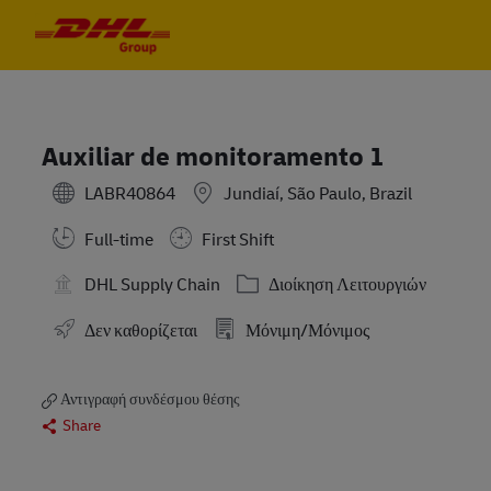
Skip to main content
Skip to main content
-
-
Auxiliar de monitoramento 1
LABR40864
Jundiaí, São Paulo, Brazil
Full-time
First Shift
Κατηγορία
DHL Supply Chain
Διοίκηση Λειτουργιών
Δεν καθορίζεται
Μόνιμη/Μόνιμος
Αντιγραφή συνδέσμου θέσης
Share