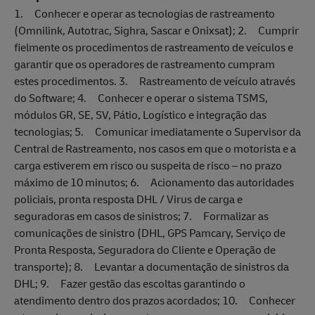
1. Conhecer e operar as tecnologias de rastreamento
(Omnilink, Autotrac, Sighra, Sascar e Onixsat); 2. Cumprir
fielmente os procedimentos de rastreamento de veículos e
garantir que os operadores de rastreamento cumpram
estes procedimentos. 3. Rastreamento de veículo através
do Software; 4. Conhecer e operar o sistema TSMS,
módulos GR, SE, SV, Pátio, Logístico e integração das
tecnologias; 5. Comunicar imediatamente o Supervisor da
Central de Rastreamento, nos casos em que o motorista e a
carga estiverem em risco ou suspeita de risco – no prazo
máximo de 10 minutos; 6. Acionamento das autoridades
policiais, pronta resposta DHL / Virus de carga e
seguradoras em casos de sinistros; 7. Formalizar as
comunicações de sinistro (DHL, GPS Pamcary, Serviço de
Pronta Resposta, Seguradora do Cliente e Operação de
transporte); 8. Levantar a documentação de sinistros da
DHL; 9. Fazer gestão das escoltas garantindo o
atendimento dentro dos prazos acordados; 10. Conhecer