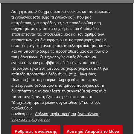
Αυτή η ιστοσελίδα χρησιμοποιεί cookies και παρεμφερείς
τεχνολογίες (στο εξής "τεχνολογίες"), που μας
επιτρέπουν, για παράδειγμα, να προσδιορίζουμε τη
συχνότητα με την οποία οι χρήστες του Διαδικτύου
επισκέπτονται τις ιστοσελίδες μας και τον αριθμό των
επισκεπτών, να διαμορφώνουμε τις προσφορές μας με
σκοπό τη μέγιστη άνεση και αποτελεσματικότητα, καθώς
και να υποστηρίζουμε τις προσπάθειές μας στο πλαίσιο
του μάρκετινγκ. Οι τεχνολογίες αυτές δύναται να
ενσωματώνουν μεταβιβάσεις δεδομένων σε τρίτους
παρόχους εγκατεστημένους σε χώρες χωρίς κατάλληλο
επίπεδο προστασίας δεδομένων (π.χ. Ηνωμένες
Πολιτείες). Για περαιτέρω πληροφορίες, όπως την
επεξεργασία δεδομένων από τρίτους παρόχους και τη
δυνατότητα να ανακαλέσετε τη συγκατάθεσή σας ανά
πάσα στιγμή, ανατρέξτε στις ρυθμίσεις σας στο
"Διαχείριση προτιμήσεων συγκατάθεσης" και στους
ακόλουθους
συνδέσμους.
Δήλωσηπερίαπορρήτου
Ανακοίνωση
Υποβάλετε αίτηση για αυτή τη θέση εργασίας
νομικού περιεχομένου
Ρυθμίσεις συναίνεσης
Αυστηρά Απαραίτητο Μόνο