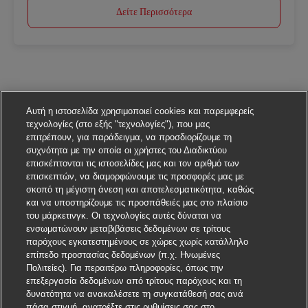
Δείτε Περισσότερα
Αυτή η ιστοσελίδα χρησιμοποιεί cookies και παρεμφερείς
τεχνολογίες (στο εξής "τεχνολογίες"), που μας
επιτρέπουν, για παράδειγμα, να προσδιορίζουμε τη
συχνότητα με την οποία οι χρήστες του Διαδικτύου
επισκέπτονται τις ιστοσελίδες μας και τον αριθμό των
επισκεπτών, να διαμορφώνουμε τις προσφορές μας με
σκοπό τη μέγιστη άνεση και αποτελεσματικότητα, καθώς
και να υποστηρίζουμε τις προσπάθειές μας στο πλαίσιο
του μάρκετινγκ. Οι τεχνολογίες αυτές δύναται να
ενσωματώνουν μεταβιβάσεις δεδομένων σε τρίτους
παρόχους εγκατεστημένους σε χώρες χωρίς κατάλληλο
επίπεδο προστασίας δεδομένων (π.χ. Ηνωμένες
Πολιτείες). Για περαιτέρω πληροφορίες, όπως την
επεξεργασία δεδομένων από τρίτους παρόχους και τη
δυνατότητα να ανακαλέσετε τη συγκατάθεσή σας ανά
πάσα στιγμή, ανατρέξτε στις ρυθμίσεις σας στο