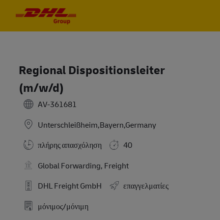
Skip to main content
Skip to main content
-
-
Regional Dispositionsleiter
(m/w/d)
AV-361681
Unterschleißheim,Bayern,Germany
πλήρης απασχόληση
40
Global Forwarding, Freight
DHL Freight GmbH
επαγγελματίες
μόνιμος/μόνιμη