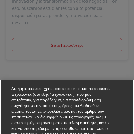
innovación y la transformación de los negocios. Por
eso, buscamos estudiantes con alto potencial,
disposición para aprender y motivación para
desarro...
Δείτε Περισσότερα
Αυτή η ιστοσελίδα χρησιμοποιεί cookies και παρεμφερείς
τεχνολογίες (στο εξής "τεχνολογίες"), που μας
επιτρέπουν, για παράδειγμα, να προσδιορίζουμε τη
συχνότητα με την οποία οι χρήστες του Διαδικτύου
επισκέπτονται τις ιστοσελίδες μας και τον αριθμό των
επισκεπτών, να διαμορφώνουμε τις προσφορές μας με
σκοπό τη μέγιστη άνεση και αποτελεσματικότητα, καθώς
και να υποστηρίζουμε τις προσπάθειές μας στο πλαίσιο