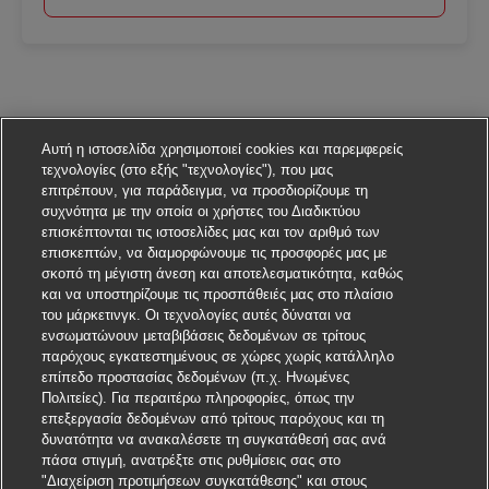
Αυτή η ιστοσελίδα χρησιμοποιεί cookies και παρεμφερείς
τεχνολογίες (στο εξής "τεχνολογίες"), που μας
επιτρέπουν, για παράδειγμα, να προσδιορίζουμε τη
συχνότητα με την οποία οι χρήστες του Διαδικτύου
επισκέπτονται τις ιστοσελίδες μας και τον αριθμό των
επισκεπτών, να διαμορφώνουμε τις προσφορές μας με
σκοπό τη μέγιστη άνεση και αποτελεσματικότητα, καθώς
και να υποστηρίζουμε τις προσπάθειές μας στο πλαίσιο
του μάρκετινγκ. Οι τεχνολογίες αυτές δύναται να
ενσωματώνουν μεταβιβάσεις δεδομένων σε τρίτους
παρόχους εγκατεστημένους σε χώρες χωρίς κατάλληλο
επίπεδο προστασίας δεδομένων (π.χ. Ηνωμένες
Πολιτείες). Για περαιτέρω πληροφορίες, όπως την
επεξεργασία δεδομένων από τρίτους παρόχους και τη
δυνατότητα να ανακαλέσετε τη συγκατάθεσή σας ανά
πάσα στιγμή, ανατρέξτε στις ρυθμίσεις σας στο
"Διαχείριση προτιμήσεων συγκατάθεσης" και στους