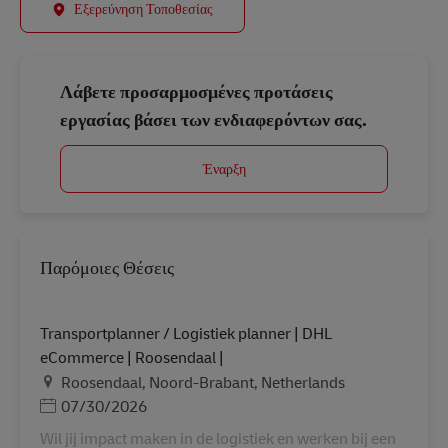
Εξερεύνηση Τοποθεσίας
Λάβετε προσαρμοσμένες προτάσεις
εργασίας βάσει των ενδιαφερόντων σας.
Έναρξη
Παρόμοιες Θέσεις
Transportplanner / Logistiek planner | DHL
eCommerce | Roosendaal |
Τοποθεσία
Roosendaal, Noord-Brabant, Netherlands
Ημερομηνία Ανάρτησης
07/30/2026
Wil jij impact maken in de logistiek en werken bij een