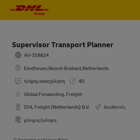
Skip to main content
Skip to main content
-
-
Supervisor Transport Planner
AV-358824
Eindhoven,Noord-Brabant,Netherlands
πλήρης απασχόληση
40
Global Forwarding, Freight
DHL Freight (Netherlands) B.V.
διευθυντές
μόνιμος/μόνιμη
Αντιγραφή συνδέσμου θέσης