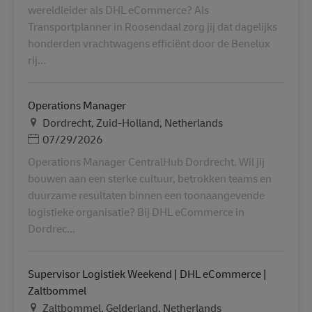
wereldleider als DHL eCommerce? Als
Transportplanner in Roosendaal zorg jij dat dagelijks
honderden vrachtwagens efficiënt door de Benelux
rij...
Operations Manager
Τοποθεσία
Dordrecht, Zuid-Holland, Netherlands
Ημερομηνία Ανάρτησης
07/29/2026
Operations Manager CentralHub Dordrecht. Wil jij
bouwen aan een sterke cultuur, betrokken teams en
duurzame resultaten binnen een toonaangevende
logistieke organisatie? Bij DHL eCommerce in
Dordrec...
Supervisor Logistiek Weekend | DHL eCommerce |
Zaltbommel
Τοποθεσία
Zaltbommel, Gelderland, Netherlands