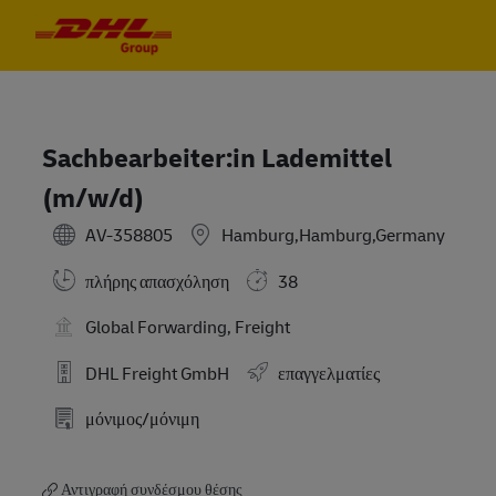
Skip to main content
Skip to main content
-
-
Sachbearbeiter:in Lademittel
(m/w/d)
AV-358805
Hamburg,Hamburg,Germany
πλήρης απασχόληση
38
Global Forwarding, Freight
DHL Freight GmbH
επαγγελματίες
μόνιμος/μόνιμη
Αντιγραφή συνδέσμου θέσης