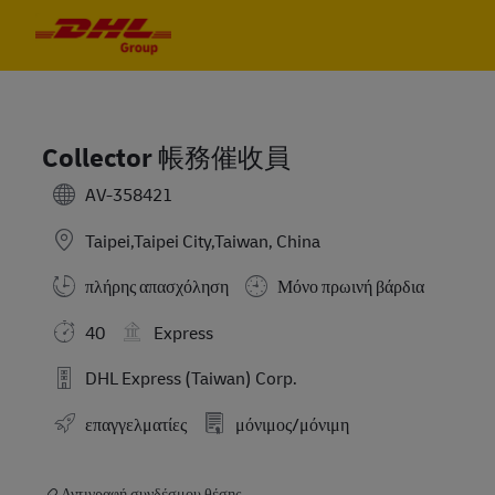
Skip to main content
Skip to main content
-
-
Collector 帳務催收員
AV-358421
Taipei,Taipei City,Taiwan, China
πλήρης απασχόληση
Μόνο πρωινή βάρδια
40
Express
DHL Express (Taiwan) Corp.
επαγγελματίες
μόνιμος/μόνιμη
Αντιγραφή συνδέσμου θέσης