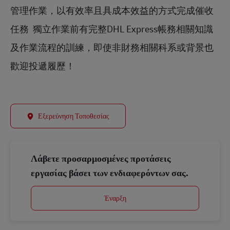
管理作業，以有效率且具成本效益的方式完成催收
任務  獨立作業前有完整DHL Express帳務相關知識
及作業流程的訓練，即使非財務相關科系或背景也
歡迎投遞履歷！
Εξερεύνηση Τοποθεσίας
Λάβετε προσαρμοσμένες προτάσεις
εργασίας βάσει των ενδιαφερόντων σας.
Έναρξη