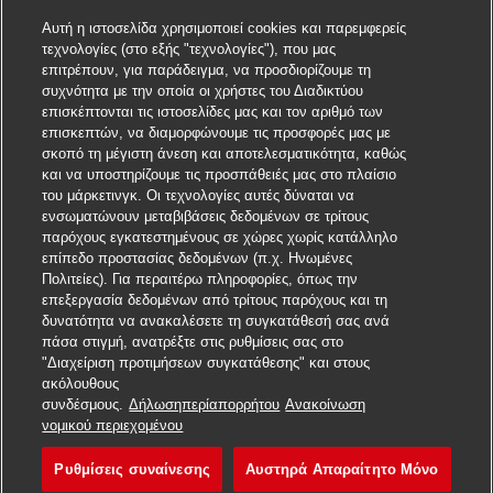
Αυτή η ιστοσελίδα χρησιμοποιεί cookies και παρεμφερείς
τεχνολογίες (στο εξής "τεχνολογίες"), που μας
επιτρέπουν, για παράδειγμα, να προσδιορίζουμε τη
συχνότητα με την οποία οι χρήστες του Διαδικτύου
επισκέπτονται τις ιστοσελίδες μας και τον αριθμό των
επισκεπτών, να διαμορφώνουμε τις προσφορές μας με
σκοπό τη μέγιστη άνεση και αποτελεσματικότητα, καθώς
και να υποστηρίζουμε τις προσπάθειές μας στο πλαίσιο
του μάρκετινγκ. Οι τεχνολογίες αυτές δύναται να
ενσωματώνουν μεταβιβάσεις δεδομένων σε τρίτους
παρόχους εγκατεστημένους σε χώρες χωρίς κατάλληλο
επίπεδο προστασίας δεδομένων (π.χ. Ηνωμένες
Πολιτείες). Για περαιτέρω πληροφορίες, όπως την
επεξεργασία δεδομένων από τρίτους παρόχους και τη
δυνατότητα να ανακαλέσετε τη συγκατάθεσή σας ανά
πάσα στιγμή, ανατρέξτε στις ρυθμίσεις σας στο
"Διαχείριση προτιμήσεων συγκατάθεσης" και στους
ακόλουθους
συνδέσμους.
Δήλωσηπερίαπορρήτου
Ανακοίνωση
Υποβάλετε αίτηση για αυτή τη θέση εργασίας
νομικού περιεχομένου
Ρυθμίσεις συναίνεσης
Αυστηρά Απαραίτητο Μόνο
Collector 帳務催收員
Αποθήκευση θέσης