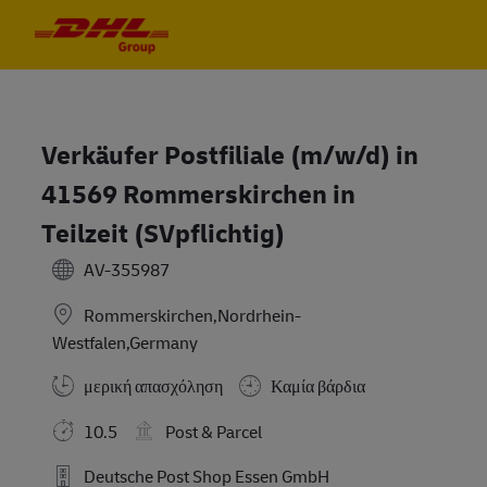
Skip to main content
Skip to main content
-
-
Verkäufer Postfiliale (m/w/d) in
41569 Rommerskirchen in
Teilzeit (SVpflichtig)
AV-355987
Rommerskirchen,Nordrhein-
Westfalen,Germany
μερική απασχόληση
Καμία βάρδια
10.5
Post & Parcel
Deutsche Post Shop Essen GmbH