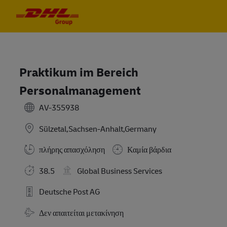
Skip to main content
Skip to main content
-
-
Praktikum im Bereich
Personalmanagement
AV-355938
Sülzetal,Sachsen-Anhalt,Germany
πλήρης απασχόληση
Καμία βάρδια
38.5
Global Business Services
Deutsche Post AG
Απαιτούμενη Μετακίνηση
Δεν απαιτείται μετακίνηση