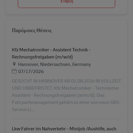
Έναρξη
Παρόμοιες Θέσεις
Kfz Mechatroniker - Assistent Technik -
Rechnungsfreigaben (m/w/d)
Τοποθεσία
Hannover, Niedersachsen, Germany
Ημερομηνία Ανάρτησης
07/17/2026
GESUCHT IN HANNOVER AB 01.08.2026 IN VOLLZEIT
UND UNBEFRISTET. Kfz Mechatroniker - Technischer
Assistent - Rechnungsfreigaben (w/m/d). Das
Fuhrparkmanagement gehört zu einer von neun GBS-
Service Li...
Lkw Fahrer im Nahverkehr - Minijob /Aushilfe, auch