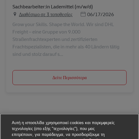
Sachbearbeiter:in Lademittel (m/w/d)
Ημερομηνία Ανάρτησης
Διαθέσιμο σε 3 τοποθεσίες
06/17/2026
Grow your Skills. Shape the World. Wir sind DHL
Freight – eine Gruppe von 9.000
Straßenfrachtexperten und zertifizierten
Frachtspezialisten, die in mehr als 40 Ländern tätig
sind und stolz darauf s...
Δείτε Περισσότερα
Αυτή η ιστοσελίδα χρησιμοποιεί cookies και παρεμφερείς
τεχνολογίες (στο εξής "τεχνολογίες"), που μας
επιτρέπουν, για παράδειγμα, να προσδιορίζουμε τη