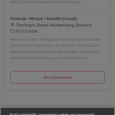
tätig. Nach einer bezahlten Einarbeitung...
Postbote – Minijob / Aushilfe (m/w/d)
Τοποθεσία
Überlingen, Baden-Württemberg, Germany
Ημερομηνία Ανάρτησης
05/12/2026
Werde Aushilfe / Minijobber als Postbote für Pakete
und Briefe in Überlingen. Als Aushilfe / Minijobber
bist du an einzelnen Tagen für uns tätig. Nach einer
bezahlten Einarbeitung von 4-6 Wochen am...
Δείτε Περισσότερα
Αυτή η ιστοσελίδα χρησιμοποιεί cookies και παρεμφερείς