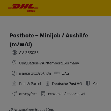
Skip to main content
Skip to main content
-
-
Postbote – Minijob / Aushilfe
(m/w/d)
AV-353055
Ulm,Baden-Württemberg,Germany
μερική απασχόληση
17.2
Post & Parcel
Deutsche Post AG
Yes
συνεργάτες
εποχιακοί / προσωρινοί
Αντιγραφή συνδέσμου θέσης