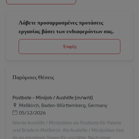
Λάβετε προσαρμοσμένες προτάσεις
εργασίας βάσει των ενδιαφερόντων σας.
Έναρξη
Παρόμοιες Θέσεις
Postbote – Minijob / Aushilfe (m/w/d)
Τοποθεσία
Meßkirch, Baden-Württemberg, Germany
Ημερομηνία Ανάρτησης
05/12/2026
Werde Aushilfe / Minijobber als Postbote für Pakete
und Briefe in Meßkirch. Als Aushilfe / Minijobber bist
du an einzelnen Tagen für uns tätig. Nach einer