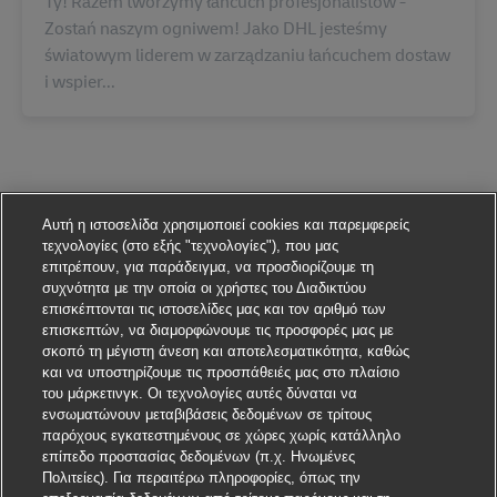
Ty! Razem tworzymy łańcuch profesjonalistów -
Zostań naszym ogniwem! Jako DHL jesteśmy
światowym liderem w zarządzaniu łańcuchem dostaw
i wspier...
Αυτή η ιστοσελίδα χρησιμοποιεί cookies και παρεμφερείς
τεχνολογίες (στο εξής "τεχνολογίες"), που μας
επιτρέπουν, για παράδειγμα, να προσδιορίζουμε τη
συχνότητα με την οποία οι χρήστες του Διαδικτύου
επισκέπτονται τις ιστοσελίδες μας και τον αριθμό των
επισκεπτών, να διαμορφώνουμε τις προσφορές μας με
σκοπό τη μέγιστη άνεση και αποτελεσματικότητα, καθώς
και να υποστηρίζουμε τις προσπάθειές μας στο πλαίσιο
του μάρκετινγκ. Οι τεχνολογίες αυτές δύναται να
ενσωματώνουν μεταβιβάσεις δεδομένων σε τρίτους
παρόχους εγκατεστημένους σε χώρες χωρίς κατάλληλο
επίπεδο προστασίας δεδομένων (π.χ. Ηνωμένες
Πολιτείες). Για περαιτέρω πληροφορίες, όπως την