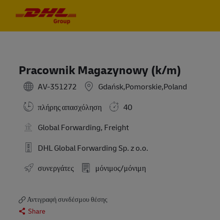
Skip to main content
Skip to main content
-
-
Pracownik Magazynowy (k/m)
AV-351272
Gdańsk,Pomorskie,Poland
πλήρης απασχόληση
40
Global Forwarding, Freight
DHL Global Forwarding Sp. z o.o.
συνεργάτες
μόνιμος/μόνιμη
Αντιγραφή συνδέσμου θέσης
Share