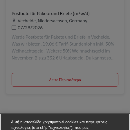
Postbote für Pakete und Briefe (m/w/d)
Τοποθεσία
Vechelde, Niedersachsen, Germany
Ημερομηνία Ανάρτησης
07/28/2026
Werde Postbote für Pakete und Briefe in Vechelde.
Was wir bieten. 19,06 € Tarif-Stundenlohn inkl. 50%
Weihnachtsgeld . Weitere 50% Weihnachtsgeld im
November. Bis zu 332 € Urlaubsgeld. Du kannst so...
Δείτε Περισσότερα
Αυτή η ιστοσελίδα χρησιμοποιεί cookies και παρεμφερείς
τεχνολογίες (στο εξής "τεχνολογίες"), που μας