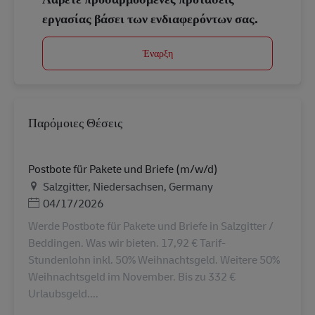
εργασίας βάσει των ενδιαφερόντων σας.
Έναρξη
Παρόμοιες Θέσεις
Postbote für Pakete und Briefe (m/w/d)
Τοποθεσία
Salzgitter, Niedersachsen, Germany
Ημερομηνία Ανάρτησης
04/17/2026
Werde Postbote für Pakete und Briefe in Salzgitter /
Beddingen. Was wir bieten. 17,92 € Tarif-
Stundenlohn inkl. 50% Weihnachtsgeld. Weitere 50%
Weihnachtsgeld im November. Bis zu 332 €
Urlaubsgeld....