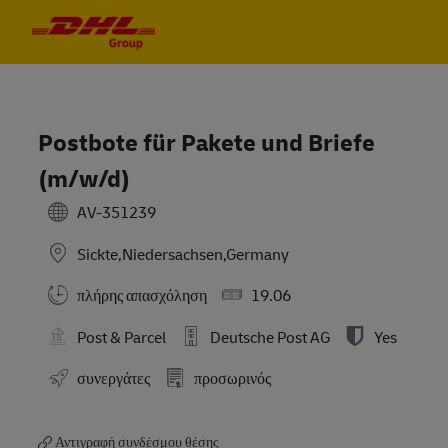
Skip to main content
Skip to main content
-
-
Postbote für Pakete und Briefe
(m/w/d)
AV-351239
Sickte,Niedersachsen,Germany
πλήρης απασχόληση
19.06
Post & Parcel
Deutsche Post AG
Yes
συνεργάτες
προσωρινός
Αντιγραφή συνδέσμου θέσης