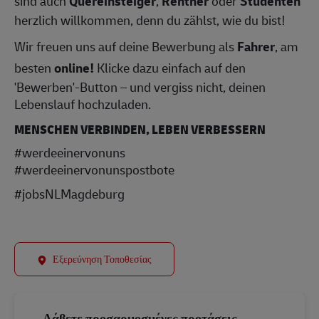
sind auch
Quereinsteiger
,
Rentner
oder
Studenten
herzlich willkommen, denn du zählst, wie du bist!
Wir freuen uns auf deine Bewerbung als
Fahrer
, am
besten
online!
Klicke dazu einfach auf den
'Bewerben'-Button – und vergiss nicht, deinen
Lebenslauf hochzuladen.
MENSCHEN VERBINDEN, LEBEN VERBESSERN
#werdeeinervonuns
#werdeeinervonunspostbote
#jobsNLMagdeburg
Εξερεύνηση Τοποθεσίας
Λάβετε προσαρμοσμένες προτάσεις