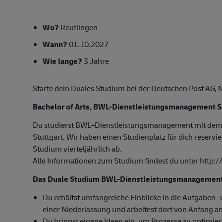
Wo?
Reutlingen
Wann?
01.10.2027
Wie lange?
3 Jahre
Starte dein Duales Studium bei der Deutschen Post AG, 
Bachelor of Arts, BWL-Dienstleistungsmanagement 
Du studierst BWL–Dienstleistungsmanagement mit dem
Stuttgart. Wir haben einen Studienplatz für dich reservi
Studium vierteljährlich ab.
Alle Informationen zum Studium findest du unter
http:
Das Duale Studium BWL-Dienstleistungsmanagement i
Du erhältst umfangreiche Einblicke in die Aufgaben
einer Niederlassung und arbeitest dort von Anfang an
Du bringst eigene Ideen ein, um Prozesse zu optimie