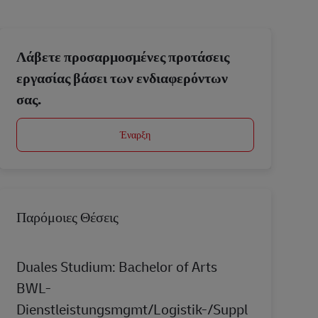
Λάβετε προσαρμοσμένες προτάσεις
εργασίας βάσει των ενδιαφερόντων
σας.
Έναρξη
Παρόμοιες Θέσεις
Duales Studium: Bachelor of Arts
BWL-
Dienstleistungsmgmt/Logistik-/Suppl