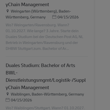
yChain Management
Τοποθεσία
Weingarten (Württemberg), Baden-
Ημερομηνία Ανάρτησης
Württemberg, Germany
04/15/2026
Wo? Weingarten/Ravensburg. Wann?
01.10.2027. Wie lange? 3 Jahre. Starte dein
Duales Studium bei der Deutschen Post AG, NL
Betrieb in Weingarten/Ravensburg und der
DHBW Stuttgart zum. Bachelor of Ar...
Duales Studium: Bachelor of Arts
BWL-
Dienstleistungsmgmt/Logistik-/Suppl
yChain Management
Τοποθεσία
Waiblingen, Baden-Württemberg, Germany
Ημερομηνία Ανάρτησης
04/15/2026
Wo? Waiblingen/Stuttgart. Wann? 01.10.2027.