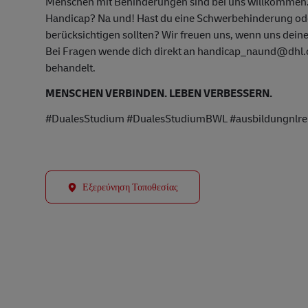
Menschen mit Behinderungen sind bei uns willkommen
Handicap? Na und! Hast du eine Schwerbehinderung oder
berücksichtigen sollten? Wir freuen uns, wenn uns deine
Bei Fragen wende dich direkt an handicap_naund@dhl.co
behandelt.
MENSCHEN VERBINDEN. LEBEN VERBESSERN.
#DualesStudium #DualesStudiumBWL #ausbildungnlreut
Εξερεύνηση Τοποθεσίας