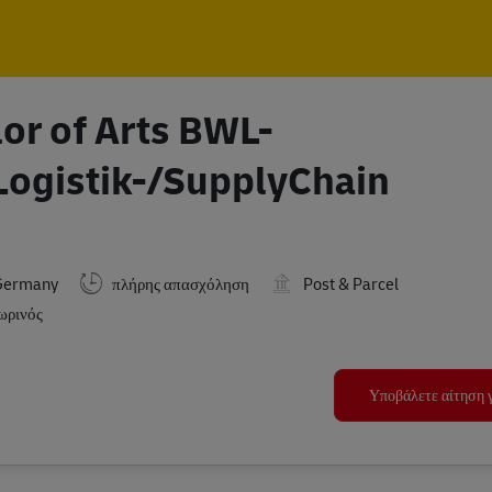
Skip to main content
Skip to main content
or of Arts BWL-
ogistik-/SupplyChain
Germany
πλήρης απασχόληση
Post & Parcel
ωρινός
Υποβάλετε αίτηση γ