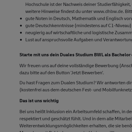
Hochschule ist der Nachweis deiner Studierfähigkeit, 
weitere Hinweise findest du unter
www.dhbw.de
. Bi
gute Noten in Deutsch, Mathematik und Englisch vor
gute Deutschkenntnisse (mindestens auf C1-Niveau)
neugierig auf wirtschaftliche und logistische Zusam
Lust auf anspruchsvolle Aufgaben und Verantwortun
Starte mit uns dein Duales Studium BWL als Bachelor 
Wir freuen uns auf deine vollständige Bewerbung (Ansch
dazu bitte auf den Button 'Jetzt Bewerben'.
Du hast Fragen zum Dualen Studium? Wir antworten di
(kostenfrei aus dem deutschen Fest- und Mobilfunknetz
Das ist uns wichtig
Bei uns heißt Inklusion ein Arbeitsumfeld schaffen, in d
respektiert und geschätzt fühlt. Und in dem alle Mitarbe
Weiterentwicklungsmöglichkeiten erhalten, die sie ben