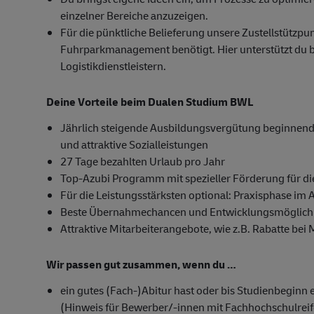
einzelner Bereiche anzuzeigen.
Für die pünktliche Belieferung unsere Zustellstützp
Fuhrparkmanagement benötigt. Hier unterstützt du 
Logistikdienstleistern.
Deine Vorteile beim Dualen Studium BWL
Jährlich steigende Ausbildungsvergütung beginnend 
und attraktive Sozialleistungen
27 Tage bezahlten Urlaub pro Jahr
Top-Azubi Programm mit spezieller Förderung für di
Für die Leistungsstärksten optional: Praxisphase im 
Beste Übernahmechancen und Entwicklungsmöglichk
Attraktive Mitarbeiterangebote, wie z.B. Rabatte bei
Wir passen gut zusammen, wenn du …
ein gutes (Fach-)Abitur hast oder bis Studienbeginn 
(Hinweis für Bewerber/-innen mit Fachhochschulrei