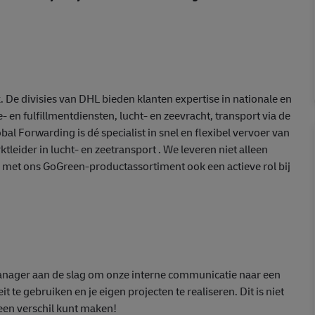
 De divisies van DHL bieden klanten expertise in nationale en
en fulfillmentdiensten, lucht- en zeevracht, transport via de
 Forwarding is dé specialist in snel en flexibel vervoer van
leider in lucht- en zeetransport . We leveren niet alleen
n met ons GoGreen-productassortiment ook een actieve rol bij
manager aan de slag om onze interne communicatie naar een
eit te gebruiken en je eigen projecten te realiseren. Dit is niet
 een verschil kunt maken!