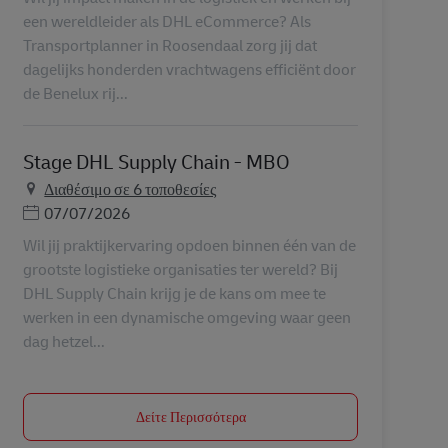
een wereldleider als DHL eCommerce? Als
Transportplanner in Roosendaal zorg jij dat
dagelijks honderden vrachtwagens efficiënt door
de Benelux rij...
Stage DHL Supply Chain - MBO
Διαθέσιμο σε 6 τοποθεσίες
Ημερομηνία Ανάρτησης
07/07/2026
Wil jij praktijkervaring opdoen binnen één van de
grootste logistieke organisaties ter wereld? Bij
DHL Supply Chain krijg je de kans om mee te
werken in een dynamische omgeving waar geen
dag hetzel...
Δείτε Περισσότερα