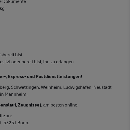
ge Dokumente
 kg
sbereit bist
tzt oder bereit bist, ihn zu erlangen
ier-, Express- und Postdienstleistungen!
lberg, Schwetzingen, Weinheim, Ludwigshafen, Neustadt
h in Mannheim.
enslauf, Zeugnisse),
am besten online!
tte an:
t, 53251 Bonn.