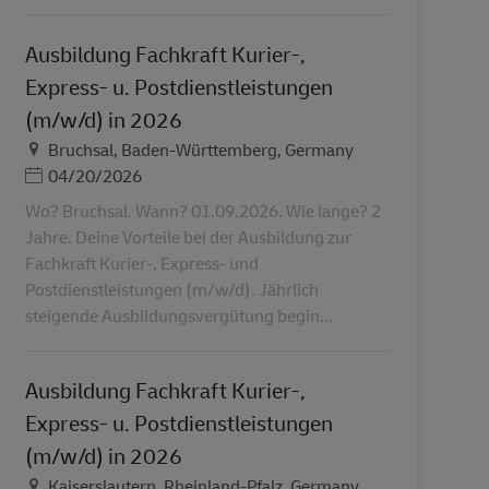
Ausbildung Fachkraft Kurier-,
Express- u. Postdienstleistungen
(m/w/d) in 2026
Τοποθεσία
Bruchsal, Baden-Württemberg, Germany
Ημερομηνία Ανάρτησης
04/20/2026
Wo? Bruchsal. Wann? 01.09.2026. Wie lange? 2
Jahre. Deine Vorteile bei der Ausbildung zur
Fachkraft Kurier-, Express- und
Postdienstleistungen (m/w/d). Jährlich
steigende Ausbildungsvergütung begin...
Ausbildung Fachkraft Kurier-,
Express- u. Postdienstleistungen
(m/w/d) in 2026
Τοποθεσία
Kaiserslautern, Rheinland-Pfalz, Germany