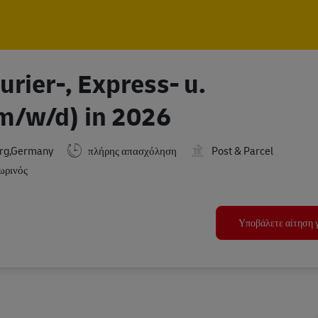
Skip to main content
Skip to main content
rier-, Express- u.
m/w/d) in 2026
rg,Germany
πλήρης απασχόληση
Post & Parcel
ωρινός
Υποβάλετε αίτηση γ