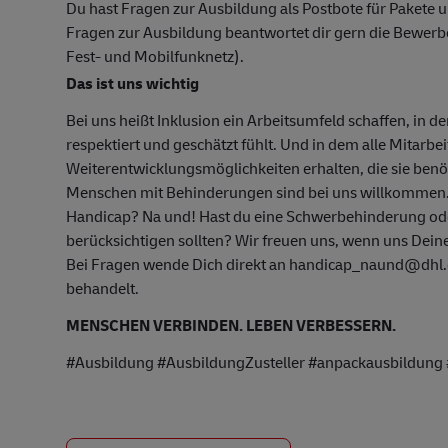
Du hast Fragen zur Ausbildung als Postbote für Pakete u
Fragen zur Ausbildung beantwortet dir gern die Bewer
Fest- und Mobilfunknetz).
Das ist uns wichtig
Bei uns heißt Inklusion ein Arbeitsumfeld schaffen, in d
respektiert und geschätzt fühlt. Und in dem alle Mitarbe
Weiterentwicklungsmöglichkeiten erhalten, die sie ben
Menschen mit Behinderungen sind bei uns willkommen
Handicap? Na und! Hast du eine Schwerbehinderung oder
berücksichtigen sollten? Wir freuen uns, wenn uns Deine
Bei Fragen wende Dich direkt an handicap_naund@dhl.c
behandelt.
MENSCHEN VERBINDEN. LEBEN VERBESSERN.
#Ausbildung #AusbildungZusteller #anpackausbildun