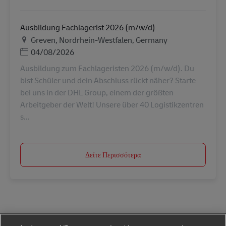
Ausbildung Fachlagerist 2026 (m/w/d)
Τοποθεσία
Greven, Nordrhein-Westfalen, Germany
Ημερομηνία Ανάρτησης
04/08/2026
Ausbildung zum Fachlageristen 2026 (m/w/d). Du
bist Schüler und dein Abschluss rückt näher? Starte
bei uns in der DHL Group, einem der größten
Arbeitgeber der Welt! Unsere über 40 Logistikzentren
s...
Δείτε Περισσότερα