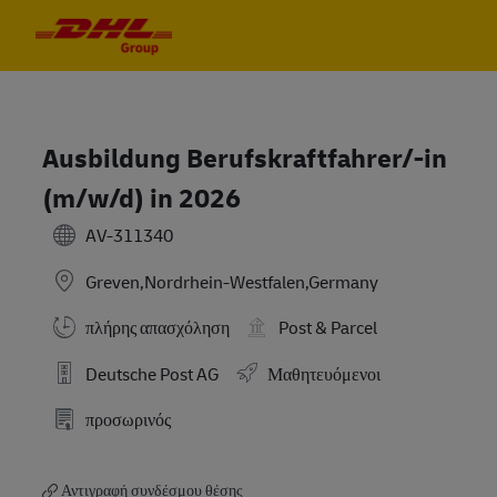
Skip to main content
Skip to main content
-
-
Ausbildung Berufskraftfahrer/-in
(m/w/d) in 2026
AV-311340
Greven,Nordrhein-Westfalen,Germany
πλήρης απασχόληση
Post & Parcel
Deutsche Post AG
Μαθητευόμενοι
προσωρινός
Αντιγραφή συνδέσμου θέσης