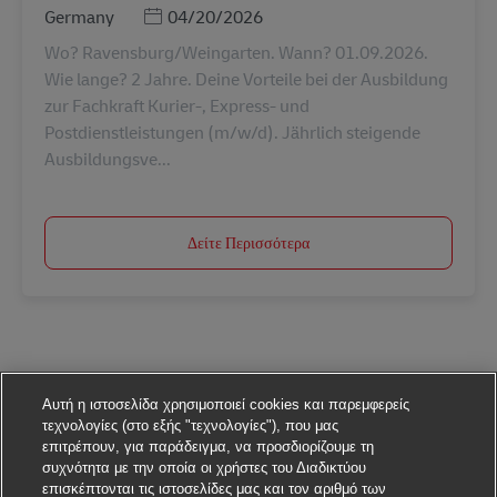
Ημερομηνία Ανάρτησης
Germany
04/20/2026
Wo? Ravensburg/Weingarten. Wann? 01.09.2026.
Wie lange? 2 Jahre. Deine Vorteile bei der Ausbildung
zur Fachkraft Kurier-, Express- und
Postdienstleistungen (m/w/d). Jährlich steigende
Ausbildungsve...
Δείτε Περισσότερα
Αυτή η ιστοσελίδα χρησιμοποιεί cookies και παρεμφερείς
τεχνολογίες (στο εξής "τεχνολογίες"), που μας
επιτρέπουν, για παράδειγμα, να προσδιορίζουμε τη
συχνότητα με την οποία οι χρήστες του Διαδικτύου
επισκέπτονται τις ιστοσελίδες μας και τον αριθμό των