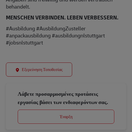
behandelt.
MENSCHEN VERBINDEN. LEBEN VERBESSERN.
#Ausbildung #AusbildungZusteller
#anpackausbildung #ausbildungnlstuttgart
#jobsnlstuttgart
Εξερεύνηση Τοποθεσίας
Λάβετε προσαρμοσμένες προτάσεις
εργασίας βάσει των ενδιαφερόντων σας.
Έναρξη