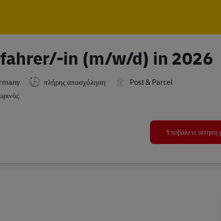
Skip to main content
Skip to main content
fahrer/-in (m/w/d) in 2026
ermany
πλήρης απασχόληση
Post & Parcel
ωρινός
Υποβάλετε αίτηση γ