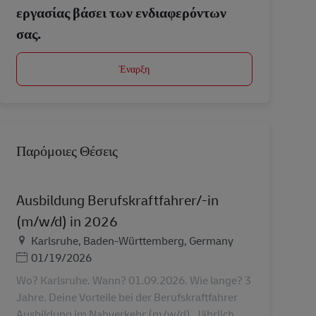
εργασίας βάσει των ενδιαφερόντων
σας.
Έναρξη
Παρόμοιες Θέσεις
Ausbildung Berufskraftfahrer/-in
(m/w/d) in 2026
Τοποθεσία
Karlsruhe, Baden-Württemberg, Germany
Ημερομηνία Ανάρτησης
01/19/2026
Wo? Karlsruhe. Wann? 01.09.2026. Wie lange? 3
Jahre. Deine Vorteile bei der Berufskraftfahrer
Ausbildung im Nahverkehr (m/w/d). Jährlich