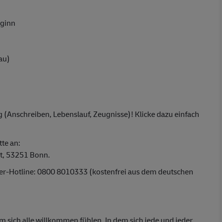
eginn
au)
 (Anschreiben, Lebenslauf, Zeugnisse)! Klicke dazu einfach
tte an:
t, 53251 Bonn.
ber-Hotline: 0800 8010333 (kostenfrei aus dem deutschen
em sich alle willkommen fühlen. In dem sich jede und jeder