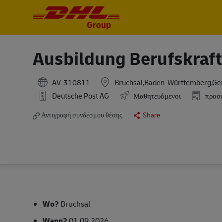
-
-
Ausbildung Berufskraft
AV-310811
Bruchsal,Baden-Württemberg,G
Deutsche Post AG
Μαθητευόμενοι
προσ
Αντιγραφή συνδέσμου θέσης
Share
Wo?
Bruchsal
Wann?
01.09.2026