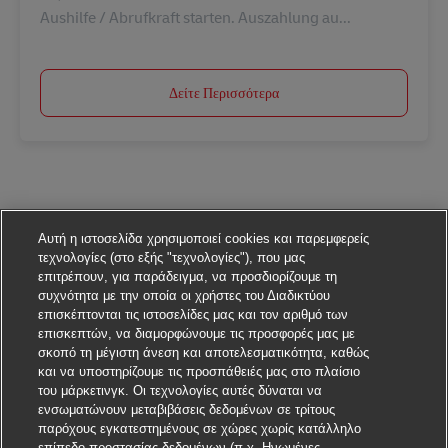
Aushilfe / Abrufkraft starten. Auszahlung au...
Δείτε Περισσότερα
Αυτή η ιστοσελίδα χρησιμοποιεί cookies και παρεμφερείς
τεχνολογίες (στο εξής "τεχνολογίες"), που μας
επιτρέπουν, για παράδειγμα, να προσδιορίζουμε τη
συχνότητα με την οποία οι χρήστες του Διαδικτύου
επισκέπτονται τις ιστοσελίδες μας και τον αριθμό των
επισκεπτών, να διαμορφώνουμε τις προσφορές μας με
σκοπό τη μέγιστη άνεση και αποτελεσματικότητα, καθώς
και να υποστηρίζουμε τις προσπάθειές μας στο πλαίσιο
του μάρκετινγκ. Οι τεχνολογίες αυτές δύναται να
ενσωματώνουν μεταβιβάσεις δεδομένων σε τρίτους
παρόχους εγκατεστημένους σε χώρες χωρίς κατάλληλο
επίπεδο προστασίας δεδομένων (π.χ. Ηνωμένες