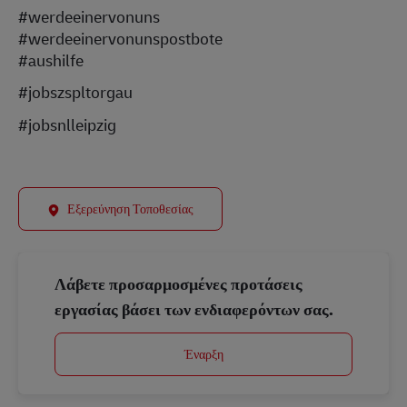
#werdeeinervonuns
#werdeeinervonunspostbote
#aushilfe
#jobszspltorgau
#jobsnlleipzig
Εξερεύνηση Τοποθεσίας
Λάβετε προσαρμοσμένες προτάσεις
εργασίας βάσει των ενδιαφερόντων σας.
Έναρξη