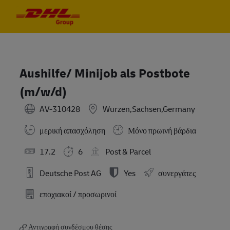
Skip to main content
Skip to main content
-
-
Aushilfe/ Minijob als Postbote
(m/w/d)
AV-310428
Wurzen,Sachsen,Germany
μερική απασχόληση
Μόνο πρωινή βάρδια
17.2
6
Post & Parcel
Deutsche Post AG
Yes
συνεργάτες
εποχιακοί / προσωρινοί
Αντιγραφή συνδέσμου θέσης