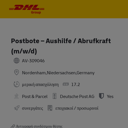
Skip to main content
Skip to main content
-
-
Postbote – Aushilfe / Abrufkraft
(m/w/d)
AV-309046
Nordenham,Niedersachsen,Germany
μερική απασχόληση
17.2
Post & Parcel
Deutsche Post AG
Yes
συνεργάτες
εποχιακοί / προσωρινοί
Αντιγραφή συνδέσμου θέσης