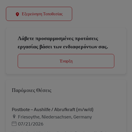
Εξερεύνηση Τοποθεσίας
Λάβετε προσαρμοσμένες προτάσεις
εργασίας βάσει των ενδιαφερόντων σας.
Έναρξη
Παρόμοιες Θέσεις
Postbote – Aushilfe / Abrufkraft (m/w/d)
Τοποθεσία
Friesoythe, Niedersachsen, Germany
Ημερομηνία Ανάρτησης
07/21/2026