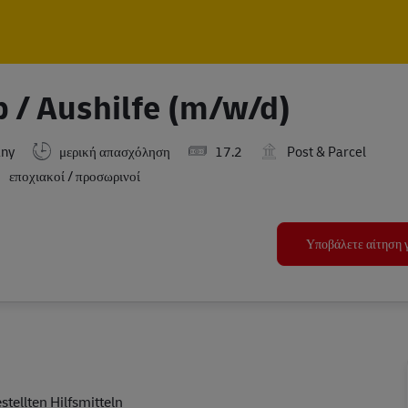
Skip to main content
Skip to main content
b / Aushilfe (m/w/d)
any
μερική απασχόληση
17.2
Post & Parcel
εποχιακοί / προσωρινοί
Υποβάλετε αίτηση γ
ellten Hilfsmitteln