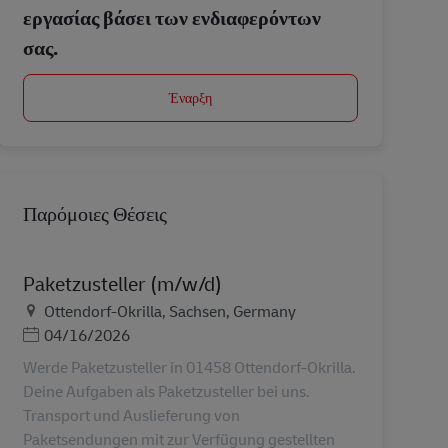
εργασίας βάσει των ενδιαφερόντων
σας.
Έναρξη
Παρόμοιες Θέσεις
Paketzusteller (m/w/d)
Τοποθεσία
Ottendorf-Okrilla, Sachsen, Germany
Ημερομηνία Ανάρτησης
04/16/2026
Werde Paketzusteller in 01458 Ottendorf-Okrilla.
Deine Aufgaben als Paketzusteller bei uns.
Transport und Auslieferung von
Paketsendungen mit zur Verfügung gestellten