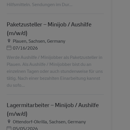
Hilfsmitteln. Sendungen im Dur...
Paketzusteller – Minijob / Aushilfe
(m/w/d)
Τοποθεσία
Plauen, Sachsen, Germany
Ημερομηνία Ανάρτησης
07/16/2026
Werde Aushilfe / Minijobber als Paketzusteller in
Plauen. Als Aushilfe / Minijobber bist du an
einzelnen Tagen oder auch stundenweise für uns
tätig. Nach einer bezahlten Einarbeitung kannst
du sofo...
Lagermitarbeiter – Minijob / Aushilfe
(m/w/d)
Τοποθεσία
Ottendorf-Okrilla, Sachsen, Germany
Ημερομηνία Ανάρτησης
05/05/2026