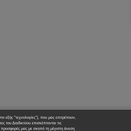
στο εξής "τεχνολογίες"), που μας επιτρέπουν,
ες του Διαδικτύου επισκέπτονται τις
ς προσφορές μας με σκοπό τη μέγιστη άνεση