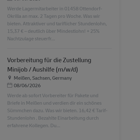
Werde Lagermitarbeiter in 01458 Ottendorf-
Okrilla an max. 2 Tagen pro Woche. Was wir
bieten. Attraktiver und tariflicher Stundenlohn,
15,37 € – deutlich über Mindestlohn! + 25%
Nachtzulage steuerfr...
Vorbereitung für die Zustellung
Minijob / Aushilfe (m/w/d)
Τοποθεσία
Meißen, Sachsen, Germany
Ημερομηνία Ανάρτησης
08/06/2026
Werde ab sofort Vorbereiter für Pakete und
Briefe in Meißen und verdien dir ein schönes
Sümmchen dazu. Was wir bieten. 16,42 € Tarif-
Stundenlohn . Bezahlte Einarbeitung durch
erfahrene Kollegen. Du...