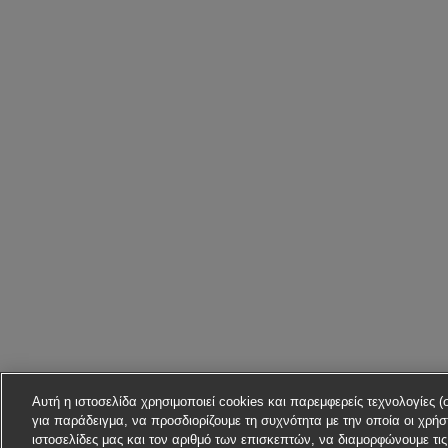
Αυτή η ιστοσελίδα χρησιμοποιεί cookies και παρεμφερείς τεχνολογίες (
για παράδειγμα, να προσδιορίζουμε τη συχνότητα με την οποία οι χρήστ
ιστοσελίδες μας και τον αριθμό των επισκεπτών, να διαμορφώνουμε τι