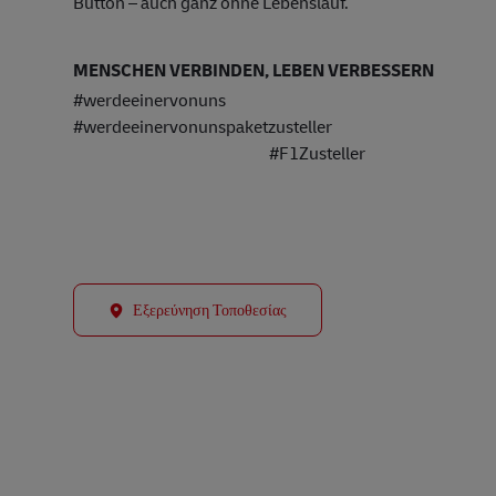
Button – auch ganz ohne Lebenslauf.
MENSCHEN VERBINDEN, LEBEN VERBESSERN
#werdeeinervonuns
#werdeeinervonunspaket
#F1Zusteller
Εξερεύνηση Τοποθεσίας