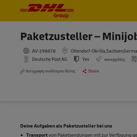
-
-
Paketzusteller – Minijo
AV-298878
Ottendorf-Okrilla,Sachsen,Germ
Deutsche Post AG
Yes
συνεργάτες
Αντιγραφή συνδέσμου θέσης
Share
Deine Aufgaben als Paketzusteller bei uns
Transport
von Paketsendungen mit zur Verfügung gest