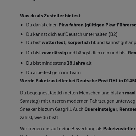
Was du als Zusteller bietest
Du darfst einen
Pkw fahren (gültigen Pkw-Führersc
Du kannst dich auf Deutsch unterhalten (B2)
Du bist
wetterfest, körperlich fit
und kannst gut an
Du bist
zuverlässig
und hängst dich rein und bist
fle
Du bist mindestens
18 Jahre
alt
Du arbeitest gern im Team
Werde Paketzusteller bei Deutsche Post DHL in 01458
Du begegnest täglich netten Menschen und bist an
maxi
Samstag) mit unseren modernen Fahrzeugen unterwegs
Sneaker bis zum Gasgrill. Auch
Quereinsteiger
,
Rentne
zählst, wie du bist!
Wir freuen uns auf deine Bewerbung als
Paketzusteller