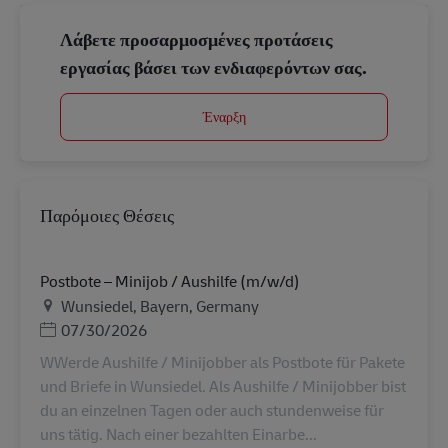
Λάβετε προσαρμοσμένες προτάσεις
εργασίας βάσει των ενδιαφερόντων σας.
Έναρξη
Παρόμοιες Θέσεις
Postbote – Minijob / Aushilfe (m/w/d)
Τοποθεσία
Wunsiedel, Bayern, Germany
Ημερομηνία Ανάρτησης
07/30/2026
WWerde Aushilfe / Minijobber als Postbote für Pakete
und Briefe in Wunsiedel. Als Aushilfe / Minijobber bist
du an einzelnen Tagen oder auch stundenweise für
uns tätig. Nach einer bezahlten Einarbe...