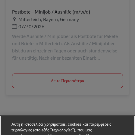
Postbote – Minijob / Aushilfe (m/w/d)
Τοποθεσία
Mitterteich, Bayern, Germany
Ημερομηνία Ανάρτησης
07/30/2026
Werde Aushilfe / Minijobber als Postbote für Pakete
und Briefe in Mitterteich. Als Aushilfe / Minijobber
bist du an einzelnen Tagen oder auch stundenweise
für uns tätig. Nach einer bezahlten Einarb...
Δείτε Περισσότερα
Αυτή η ιστοσελίδα χρησιμοποιεί cookies και παρεμφερείς
τεχνολογίες (στο εξής "τεχνολογίες"), που μας