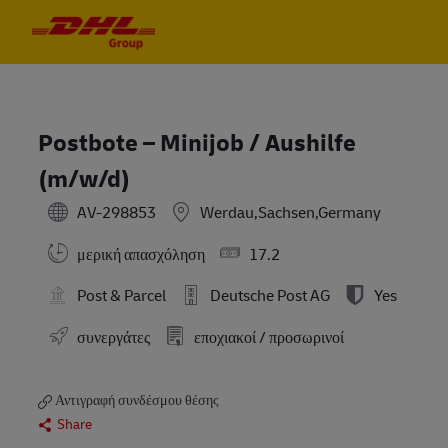
Skip to main content
Skip to main content
-
-
Postbote – Minijob / Aushilfe
(m/w/d)
AV-298853
Werdau,Sachsen,Germany
μερική απασχόληση
17.2
Post & Parcel
Deutsche Post AG
Yes
συνεργάτες
εποχιακοί / προσωρινοί
Αντιγραφή συνδέσμου θέσης
Share