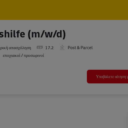
Skip to main content
Skip to main content
shilfe (m/w/d)
ρική απασχόληση
17.2
Post & Parcel
εποχιακοί / προσωρινοί
Υποβάλετε αίτηση γ