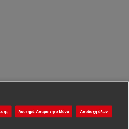
νεσης
Αυστηρά Απαραίτητο Μόνο
Αποδοχή όλων