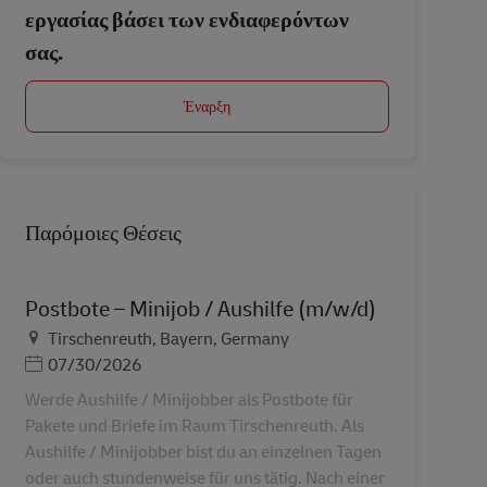
εργασίας βάσει των ενδιαφερόντων
σας.
Έναρξη
Παρόμοιες Θέσεις
Postbote – Minijob / Aushilfe (m/w/d)
Τοποθεσία
Tirschenreuth, Bayern, Germany
Ημερομηνία Ανάρτησης
07/30/2026
Werde Aushilfe / Minijobber als Postbote für
Pakete und Briefe im Raum Tirschenreuth. Als
Aushilfe / Minijobber bist du an einzelnen Tagen
oder auch stundenweise für uns tätig. Nach einer