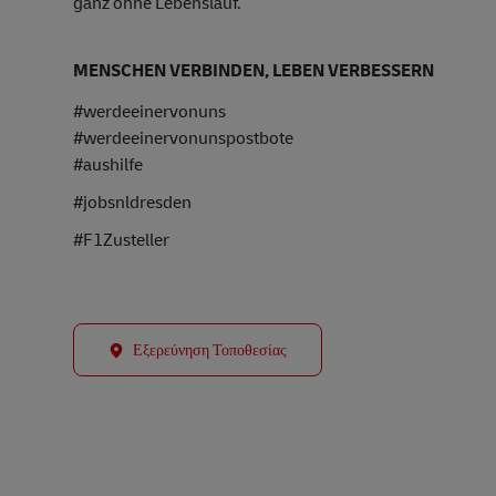
ganz ohne Lebenslauf.
MENSCHEN VERBINDEN, LEBEN VERBESSERN
#werdeeinervonuns
#werdeeinervonunspostbote
#aushilfe
#jobsnldresden
#F1Zusteller
Εξερεύνηση Τοποθεσίας