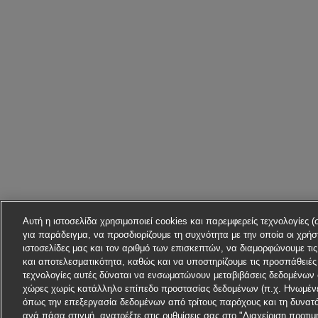
Αυτή η ιστοσελίδα χρησιμοποιεί cookies και παρεμφερείς τεχνολογίες (
για παράδειγμα, να προσδιορίζουμε τη συχνότητα με την οποία οι χρήστ
ιστοσελίδες μας και τον αριθμό των επισκεπτών, να διαμορφώνουμε τι
και αποτελεσματικότητα, καθώς και να υποστηρίζουμε τις προσπάθειές 
τεχνολογίες αυτές δύναται να ενσωματώνουν μεταβιβάσεις δεδομένων 
χώρες χωρίς κατάλληλο επίπεδο προστασίας δεδομένων (π.χ. Ηνωμένες
όπως την επεξεργασία δεδομένων από τρίτους παρόχους και τη δυνατ
ανά πάσα στιγμή, ανατρέξτε στις ρυθμίσεις σας στο "Διαχείριση προτ