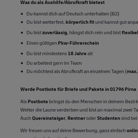
Was du als Aushilfe/Abrufkraft bietest
Du kannst dich auf Deutsch unterhalten (B2)
Du bist wetterfest,
körperlich fit
und kannst gut anp
Du bist
zuverlässig
, hängst dich rein und bist
flexibe
Einen gültigen
Pkw-Führerschein
Du bist mindestens
18 Jahre
alt
Du arbeitest gern im Team
Du möchtest als Abrufkraft an einzelnen Tagen (
max.
Werde Postbote für Briefe und Pakete in 01796 Pirna
Als
Postbote
bringst du den Menschen in deinem Bezirk
Wetter die Laune verderben und bist an maximal zwei
Auch
Quereinsteiger
,
Rentner
oder
Studenten
sind bei
Wir freuen uns auf deine Bewerbung, ganz einfach
onlin