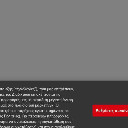
στο εξής "τεχνολογίες"), που μας επιτρέπουν,
ες του Διαδικτύου επισκέπτονται τις
ς προσφορές μας με σκοπό τη μέγιστη άνεση
μας στο πλαίσιο του μάρκετινγκ. Οι
Ρυθμίσεις συναί
σε τρίτους παρόχους εγκατεστημένους σε
 Πολιτείες). Για περαιτέρω πληροφορίες,
ότητα να ανακαλέσετε τη συγκατάθεσή σας
ιμήσεων συγκατάθεσης" και στους ακόλουθους