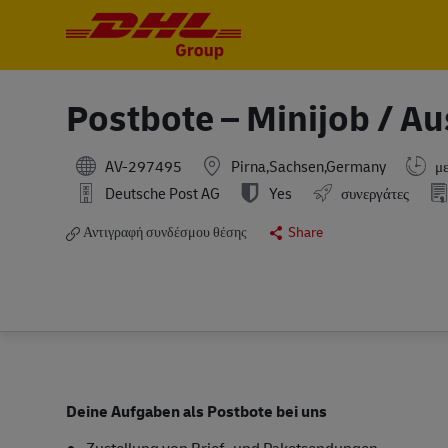
-
-
Postbote – Minijob / Au
AV-297495
Pirna,Sachsen,Germany
με
Deutsche Post AG
Yes
συνεργάτες
Αντιγραφή συνδέσμου θέσης
Share
Deine Aufgaben als Postbote bei uns
Zustellung von Brief- und Paketsendungen