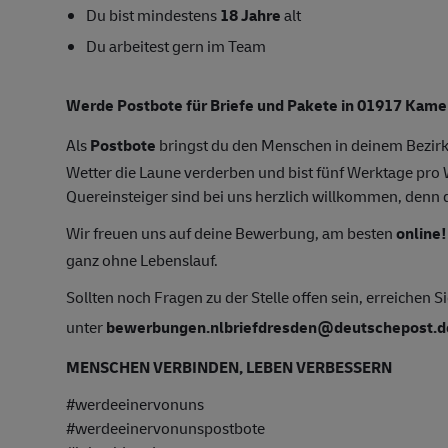
Du bist mindestens
18 Jahre
alt
Du arbeitest gern im Team
Werde Postbote für Briefe und Pakete in 01917 Kame
Als
Postbote
bringst du den Menschen in deinem Bezirk
Wetter die Laune verderben und bist fünf Werktage pr
Quereinsteiger sind bei uns herzlich willkommen, denn du
Wir freuen uns auf deine Bewerbung, am besten
online!
ganz ohne Lebenslauf.
Sollten noch Fragen zu der Stelle offen sein, erreichen S
unter
bewerbungen.nlbriefdresden@deutschepost.d
MENSCHEN VERBINDEN, LEBEN VERBESSERN
#werdeeinervonuns
#werdeeinervonunspostbote