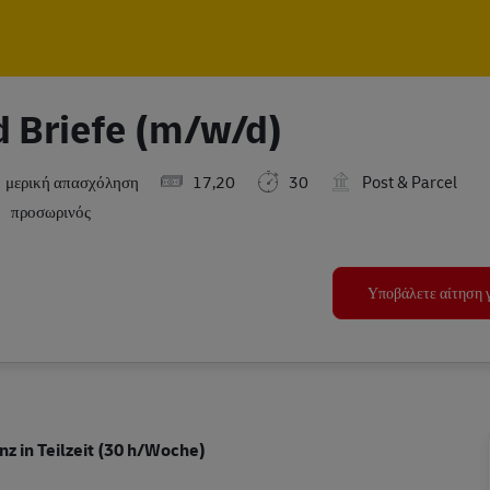
Skip to main content
Skip to main content
d Briefe (m/w/d)
μερική απασχόληση
17,20
30
Post & Parcel
προσωρινός
Υποβάλετε αίτηση γ
z in Teilzeit (30 h/Woche)