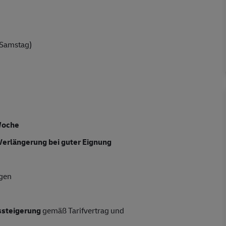
 Samstag)
Woche
Verlängerung bei guter Eignung
ngen
tssteigerung
gemäß Tarifvertrag und