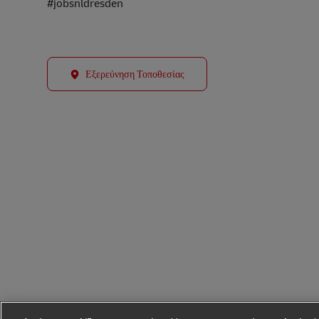
#jobsnldresden
Εξερεύνηση Τοποθεσίας