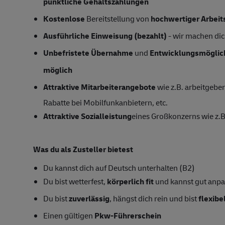
pünktliche Gehaltszahlungen
Kostenlose
Bereitstellung von
hochwertiger Arbeit
Ausführliche Einweisung (bezahlt)
- wir machen dich
Unbefristete Übernahme
und
Entwicklungsmöglic
möglich
Attraktive Mitarbeiterangebote
wie z.B. arbeitgeber
Rabatte bei Mobilfunkanbietern, etc.
Attraktive Sozialleistung
eines Großkonzerns wie z.B
Was du als Zusteller bietest
Du kannst dich auf Deutsch unterhalten (B2)
Du bist wetterfest,
körperlich fit
und kannst gut anp
Du bist
zuverlässig
, hängst dich rein und bist
flexibe
Einen gültigen
Pkw-Führerschein