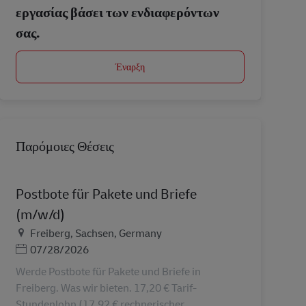
εργασίας βάσει των ενδιαφερόντων
σας.
Έναρξη
Παρόμοιες Θέσεις
Postbote für Pakete und Briefe
(m/w/d)
Τοποθεσία
Freiberg, Sachsen, Germany
Ημερομηνία Ανάρτησης
07/28/2026
Werde Postbote für Pakete und Briefe in
Freiberg. Was wir bieten. 17,20 € Tarif-
Stundenlohn (17,92 € rechnerischer