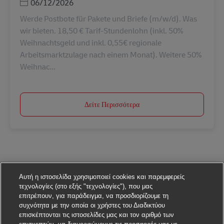
Ημερομηνία Ανάρτησης
06/12/2026
Werde Postbote für Pakete und Briefe (m/w/d). Was
wir bieten. 18,50 € Tarif-Stundenlohn (inkl. 50%
Weihnachtsgeld und inkl. 0,55€ regionale
Arbeitsmarktzulage nach einem Monat). Weitere 50%
Weihnac...
Δείτε Περισσότερα
Αυτή η ιστοσελίδα χρησιμοποιεί cookies και παρεμφερείς
τεχνολογίες (στο εξής "τεχνολογίες"), που μας
επιτρέπουν, για παράδειγμα, να προσδιορίζουμε τη
συχνότητα με την οποία οι χρήστες του Διαδικτύου
επισκέπτονται τις ιστοσελίδες μας και τον αριθμό των