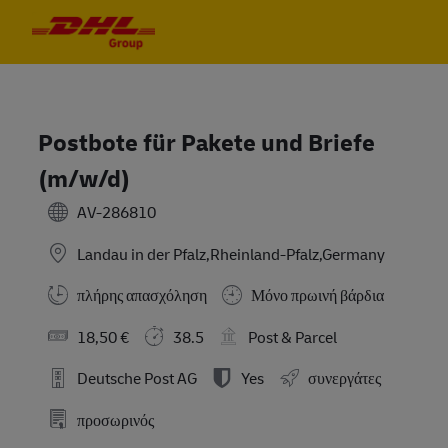
Skip to main content
Skip to main content
-
-
Postbote für Pakete und Briefe
(m/w/d)
AV-286810
Landau in der Pfalz,Rheinland-Pfalz,Germany
πλήρης απασχόληση
Μόνο πρωινή βάρδια
18,50 €
38.5
Post & Parcel
Deutsche Post AG
Yes
συνεργάτες
προσωρινός