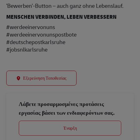
'Bewerben'-Button – auch ganz ohne Lebenslauf.
MENSCHEN VERBINDEN, LEBEN VERBESSERN
#werdeeinervonuns
#werdeeinervonunspostbote
#deutschepostkarlsruhe
#jobsnlkarlsruhe
Εξερεύνηση Τοποθεσίας
Λάβετε προσαρμοσμένες προτάσεις
εργασίας βάσει των ενδιαφερόντων σας.
Έναρξη