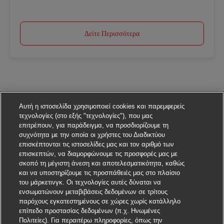
Δείτε Περισσότερα
Αυτή η ιστοσελίδα χρησιμοποιεί cookies και παρεμφερείς
τεχνολογίες (στο εξής "τεχνολογίες"), που μας
επιτρέπουν, για παράδειγμα, να προσδιορίζουμε τη
συχνότητα με την οποία οι χρήστες του Διαδικτύου
επισκέπτονται τις ιστοσελίδες μας και τον αριθμό των
επισκεπτών, να διαμορφώνουμε τις προσφορές μας με
σκοπό τη μέγιστη άνεση και αποτελεσματικότητα, καθώς
και να υποστηρίζουμε τις προσπάθειές μας στο πλαίσιο
του μάρκετινγκ. Οι τεχνολογίες αυτές δύναται να
ενσωματώνουν μεταβιβάσεις δεδομένων σε τρίτους
παρόχους εγκατεστημένους σε χώρες χωρίς κατάλληλο
επίπεδο προστασίας δεδομένων (π.χ. Ηνωμένες
Πολιτείες). Για περαιτέρω πληροφορίες, όπως την