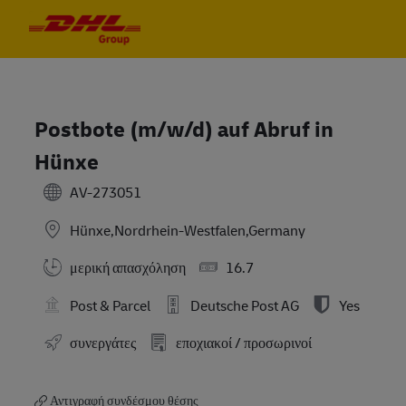
Skip to main content
Skip to main content
-
-
Postbote (m/w/d) auf Abruf in
Hünxe
AV-273051
Hünxe,Nordrhein-Westfalen,Germany
μερική απασχόληση
16.7
Post & Parcel
Deutsche Post AG
Yes
συνεργάτες
εποχιακοί / προσωρινοί
Αντιγραφή συνδέσμου θέσης