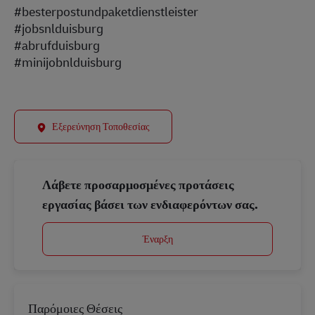
#besterpostundpaketdienstleister
#jobsnlduisburg
#abrufduisburg
#minijobnlduisburg
Εξερεύνηση Τοποθεσίας
Λάβετε προσαρμοσμένες προτάσεις
εργασίας βάσει των ενδιαφερόντων σας.
Έναρξη
Παρόμοιες Θέσεις