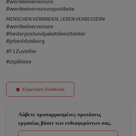
#werdeeinervonuns
#werdeeinervonunspostbote
MENSCHEN VERBINDEN, LEBEN VERBESSERN
#werdeeinervonuns
#besterpostundpaketdienstleister
#jobsnlduisburg
#F1Zusteller
#zsplkleve
Εξερεύνηση Τοποθεσίας
Λάβετε προσαρμοσμένες προτάσεις
εργασίας βάσει των ενδιαφερόντων σας.