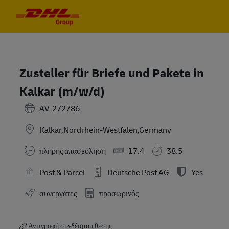
Skip to main content
Skip to main content
-
-
Zusteller für Briefe und Pakete in
Kalkar (m/w/d)
AV-272786
Kalkar,Nordrhein-Westfalen,Germany
πλήρης απασχόληση
17.4
38.5
Post & Parcel
Deutsche Post AG
Yes
συνεργάτες
προσωρινός
Αντιγραφή συνδέσμου θέσης