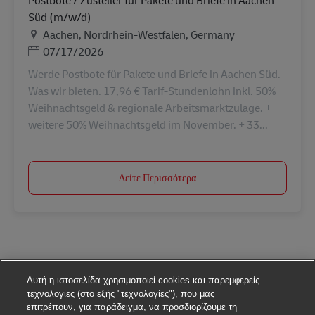
Postbote / Zusteller für Pakete und Briefe in Aachen-
Süd (m/w/d)
Τοποθεσία
Aachen, Nordrhein-Westfalen, Germany
Ημερομηνία Ανάρτησης
07/17/2026
Werde Postbote für Pakete und Briefe in Aachen Süd.
Was wir bieten. 17,96 € Tarif-Stundenlohn inkl. 50%
Weihnachtsgeld & regionale Arbeitsmarktzulage. +
weitere 50% Weihnachtsgeld im November. + 33...
Δείτε Περισσότερα
Αυτή η ιστοσελίδα χρησιμοποιεί cookies και παρεμφερείς
τεχνολογίες (στο εξής "τεχνολογίες"), που μας
επιτρέπουν, για παράδειγμα, να προσδιορίζουμε τη