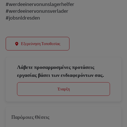
#werdeeinervonunslagerhelfer
#werdeeinervonunsverlader
#jobsnldresden
Εξερεύνηση Τοποθεσίας
Λάβετε προσαρμοσμένες προτάσεις
εργασίας βάσει των ενδιαφερόντων σας.
Έναρξη
Παρόμοιες Θέσεις