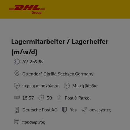
Skip to main content
Skip to main content
-
-
Lagermitarbeiter / Lagerhelfer
(m/w/d)
AV-25998
Ottendorf-Okrilla,Sachsen,Germany
μερική απασχόληση
Μικτή βάρδια
15.37
30
Post & Parcel
Deutsche Post AG
Yes
συνεργάτες
προσωρινός