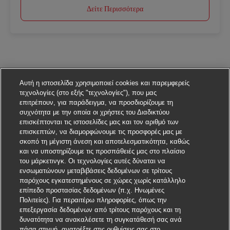
Δείτε Περισσότερα
Αυτή η ιστοσελίδα χρησιμοποιεί cookies και παρεμφερείς
τεχνολογίες (στο εξής "τεχνολογίες"), που μας
επιτρέπουν, για παράδειγμα, να προσδιορίζουμε τη
συχνότητα με την οποία οι χρήστες του Διαδικτύου
επισκέπτονται τις ιστοσελίδες μας και τον αριθμό των
επισκεπτών, να διαμορφώνουμε τις προσφορές μας με
σκοπό τη μέγιστη άνεση και αποτελεσματικότητα, καθώς
και να υποστηρίζουμε τις προσπάθειές μας στο πλαίσιο
του μάρκετινγκ. Οι τεχνολογίες αυτές δύναται να
ενσωματώνουν μεταβιβάσεις δεδομένων σε τρίτους
παρόχους εγκατεστημένους σε χώρες χωρίς κατάλληλο
επίπεδο προστασίας δεδομένων (π.χ. Ηνωμένες
Πολιτείες). Για περαιτέρω πληροφορίες, όπως την
επεξεργασία δεδομένων από τρίτους παρόχους και τη
δυνατότητα να ανακαλέσετε τη συγκατάθεσή σας ανά
πάσα στιγμή, ανατρέξτε στις ρυθμίσεις σας στο